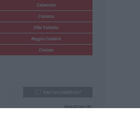
Catanzaro
Cosenza
Vibo Valentia
Reggio Calabria
Crotone
Vuoi fare pubblicità?
News&Com SRL
Telefono:
0968-53665
Email:
newsandcom@gmail.com