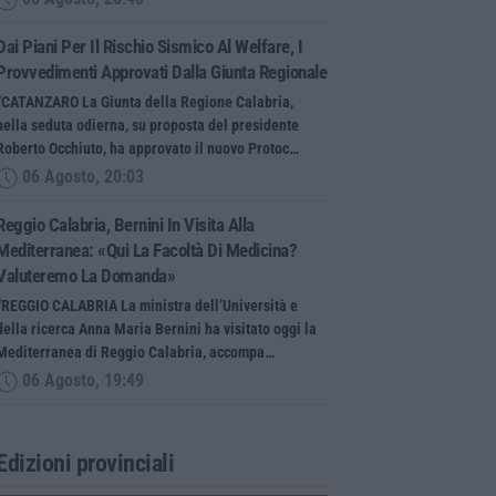
Dai Piani Per Il Rischio Sismico Al Welfare, I
Provvedimenti Approvati Dalla Giunta Regionale
“CATANZARO La Giunta della Regione Calabria,
nella seduta odierna, su proposta del presidente
Roberto Occhiuto, ha approvato il nuovo Protoc…
06 Agosto, 20:03
Reggio Calabria, Bernini In Visita Alla
Mediterranea: «Qui La Facoltà Di Medicina?
Valuteremo La Domanda»
“REGGIO CALABRIA La ministra dell’Università e
della ricerca Anna Maria Bernini ha visitato oggi la
Mediterranea di Reggio Calabria, accompa…
06 Agosto, 19:49
Edizioni provinciali