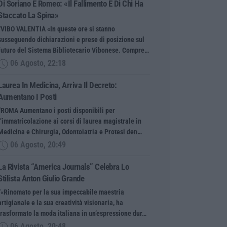
Di Soriano E Romeo: «Il Fallimento È Di Chi Ha
Staccato La Spina»
“VIBO VALENTIA «In queste ore si stanno
susseguendo dichiarazioni e prese di posizione sul
futuro del Sistema Bibliotecario Vibonese. Compre…
06 Agosto, 22:18
Laurea In Medicina, Arriva Il Decreto:
Aumentano I Posti
“ROMA Aumentano i posti disponibili per
l’immatricolazione ai corsi di laurea magistrale in
Medicina e Chirurgia, Odontoiatria e Protesi den…
06 Agosto, 20:49
La Rivista “America Journals” Celebra Lo
Stilista Anton Giulio Grande
“«Rinomato per la sua impeccabile maestria
artigianale e la sua creatività visionaria, ha
trasformato la moda italiana in un’espressione dur…
06 Agosto, 20:48