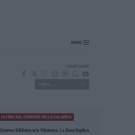
“America Journals” celebra lo stilista Anton Giulio Grande
MENU
I nostri canali
ULTIME DAL CORRIERE DELLA CALABRIA
Sistema Bibliotecario Vibonese, La Dura Replica