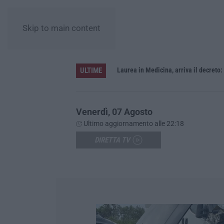
Skip to main content
ULTIME
Sistema bibliotecario vibonese, la dura replica di Soriano e Romeo: «Il fallimento è di chi ha staccato la spina»
Laurea in Medicina, arriva il decreto:
Venerdì, 07 Agosto
Ultimo aggiornamento alle 22:18
DIRETTA TV