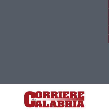
ica di News&Com S.r.l ©2012-
-2026. Tutti i diritti riservati.
ia, Lamezia Terme (CZ)
irettore responsabile Paola Militano |
Privacy