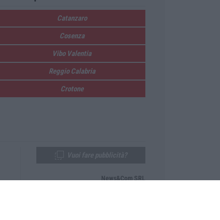
Catanzaro
Cosenza
Vibo Valentia
Reggio Calabria
Crotone
Vuoi fare pubblicità?
News&Com SRL
Telefono:
0968-53665
Email:
newsandcom@gmail.com