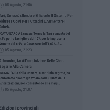
05 Agosto, 21:56
Tari, Senese: «Rendere Efficiente Il Sistema Per
Ridurre I Costi Per I Cittadini E Aumentare I
Salari»
“CATANZARO A Lamezia Terme la Tari aumenta del
6,2% per le famiglie e del 17% per le imprese; a
Crotone del 6,9%; a Catanzaro dell’1,63%. A…
05 Agosto, 21:23
Delmastro, No All’acquisizione Delle Chat.
Bagarre Alla Camera
“ROMA L’Aula della Camera, a scrutinio segreto, ha
confermato quanto già votato dalla Giunta delle
autorizzazioni, non consentendo alla magi…
05 Agosto, 21:07
Edizioni provinciali