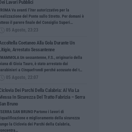
Dei Lavori Pubblici
“ROMA Va avanti l’iter autorizzativo per la
realizzazione del Ponte sullo Stretto. Per domani è
atteso il parere finale del Consiglio Superi…
05 Agosto, 23:23
Accoltella Coetaneo Alla Gola Durante Un
Litigio, Arrestato Sessantenne
“MAMMOLA Un sessantenne, F.S., originario della
piana di Gioia Tauro, è stato arrestato dai
carabinieri a Cinquefrondi perché accusato del t…
05 Agosto, 22:07
Ciclovia Dei Parchi Della Calabria: Al Via La
Messa In Sicurezza Del Tratto Fabrizia – Serra
San Bruno
“SERRA SAN BRUNO Partono i lavori di
riqualificazione e miglioramento della sicurezza
lungo la Ciclovia dei Parchi della Calabria,
concentra…