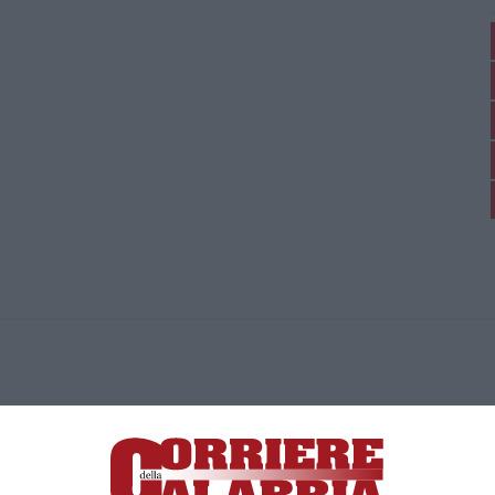
ica di News&Com S.r.l ©2012-
-2026. Tutti i diritti riservati.
ia, Lamezia Terme (CZ)
irettore responsabile Paola Militano |
Privacy