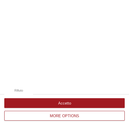
Edizioni provinciali
Catanzaro
Cosenza
Vibo Valentia
Reggio Calabria
Crotone
Rifiuto
Accetto
MORE OPTIONS
Corriere delle Calabria è una testata giornalistica di News&Com S.r.l
©2012-
-2026. Tutti i diritti riservati.