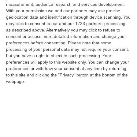
dare avvio agli attesi lavori di ristrutturazione della Basilica dell…
measurement, audience research and services development.
07 Agosto, 22:02
With your permission we and our partners may use precise
geolocation data and identification through device scanning. You
Renzi: «Conte? Sarebbe Delittuoso Vannaccizzare La Coalizione»
may click to consent to our and our 1733 partners’ processing
as described above. Alternatively you may click to refuse to
“ROMA «Conte sta giocando la sua partita, vedremo se le primarie si
consent or access more detailed information and change your
faranno, quando e con che formato, se a due Conte-Schlein o se ci
preferences before consenting.
Please note that some
sarann…
processing of your personal data may not require your consent,
07 Agosto, 21:35
but you have a right to object to such processing. Your
preferences will apply to this website only. You can change your
Meteo, Altri 10 Giorni Di Caldo Estremo
preferences or withdraw your consent at any time by returning
“ROMA La tregua varrà fino a domani: dopo il record di ieri con il bollino
to this site and clicking the "Privacy" button at the bottom of the
rosso per tutte le 27 città monitorate e oggi con 26 allerte mass…
webpage.
07 Agosto, 20:33
Torna In Calabria: OSM Cerca Professionisti Calabresi Che Vivono
Al Nord E Che Hanno Voglia Di Rientrare Nella Terra Di Origine
“Se per anni lasciare la Calabria è stata una scelta quasi obbligata oggi è
possibile fare un’inversione di marcia grazie ad OSM Centro Cala…
07 Agosto, 20:24