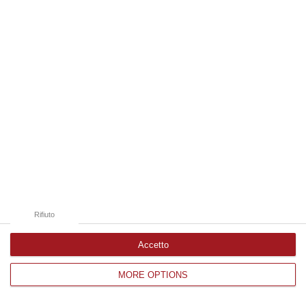
Edizioni provinciali
Catanzaro
Cosenza
Vibo Valentia
Reggio Calabria
Crotone
Rifiuto
Accetto
MORE OPTIONS
Corriere delle Calabria è una testata giornalistica di News&Com S.r.l
©2012-
-2026. Tutti i diritti riservati.