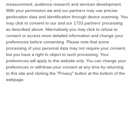
dare avvio agli attesi lavori di ristrutturazione della Basilica dell…
measurement, audience research and services development.
07 Agosto, 22:02
With your permission we and our partners may use precise
geolocation data and identification through device scanning. You
Renzi: «Conte? Sarebbe Delittuoso Vannaccizzare La Coalizione»
may click to consent to our and our 1733 partners’ processing
as described above. Alternatively you may click to refuse to
“ROMA «Conte sta giocando la sua partita, vedremo se le primarie si
consent or access more detailed information and change your
faranno, quando e con che formato, se a due Conte-Schlein o se ci
preferences before consenting.
Please note that some
sarann…
processing of your personal data may not require your consent,
07 Agosto, 21:35
but you have a right to object to such processing. Your
preferences will apply to this website only. You can change your
Meteo, Altri 10 Giorni Di Caldo Estremo
preferences or withdraw your consent at any time by returning
“ROMA La tregua varrà fino a domani: dopo il record di ieri con il bollino
to this site and clicking the "Privacy" button at the bottom of the
rosso per tutte le 27 città monitorate e oggi con 26 allerte mass…
webpage.
07 Agosto, 20:33
Torna In Calabria: OSM Cerca Professionisti Calabresi Che Vivono
Al Nord E Che Hanno Voglia Di Rientrare Nella Terra Di Origine
“Se per anni lasciare la Calabria è stata una scelta quasi obbligata oggi è
possibile fare un’inversione di marcia grazie ad OSM Centro Cala…
07 Agosto, 20:24