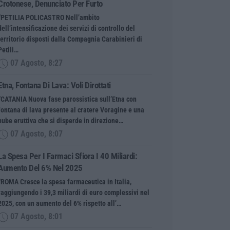
Crotonese, Denunciato Per Furto
“PETILIA POLICASTRO Nell’ambito
dell’intensificazione dei servizi di controllo del
territorio disposti dalla Compagnia Carabinieri di
Petili…
07 Agosto, 8:27
Etna, Fontana Di Lava: Voli Dirottati
“CATANIA Nuova fase parossistica sull’Etna con
fontana di lava presente al cratere Voragine e una
nube eruttiva che si disperde in direzione…
07 Agosto, 8:07
La Spesa Per I Farmaci Sfiora I 40 Miliardi:
Aumento Del 6% Nel 2025
“ROMA Cresce la spesa farmaceutica in Italia,
raggiungendo i 39,3 miliardi di euro complessivi nel
2025, con un aumento del 6% rispetto all’…
07 Agosto, 8:01