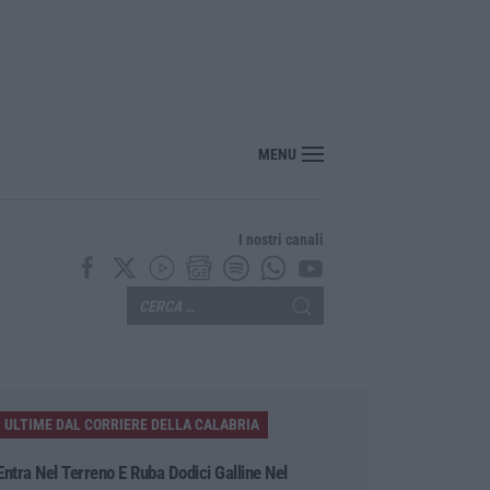
r i farmaci sfiora i 40 miliardi: aumento del 6% nel 2025
MENU
I nostri canali
ULTIME DAL CORRIERE DELLA CALABRIA
Entra Nel Terreno E Ruba Dodici Galline Nel