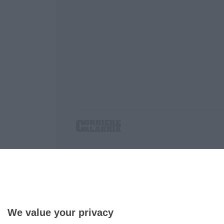
Corriere delle Calabria è una testata giornalist
P.IVA. 03199620794, Via del mare 6/G, S.Eufem
Iscrizione tribunale di Lamezia Terme 5/2011 - D
Effettua una ricerca sul Corriere delle Calabria
We value your privacy