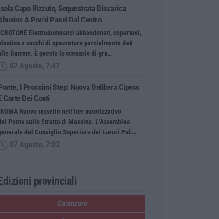
Isola Capo Rizzuto, Sequestrata Discarica
Abusiva A Pochi Passi Dal Centro
“CROTONE Elettrodomestici abbandonati, copertoni,
plastica e sacchi di spazzatura parzialmente dati
alle fiamme. È questo lo scenario di gra…
07 Agosto, 7:47
Ponte, I Prossimi Step: Nuova Delibera Cipess
E Corte Dei Conti
“ROMA Nuovo tassello nell’iter autorizzativo
del Ponte sullo Stretto di Messina. L’Assemblea
generale del Consiglio Superiore dei Lavori Pub…
07 Agosto, 7:02
Edizioni provinciali
Catanzaro