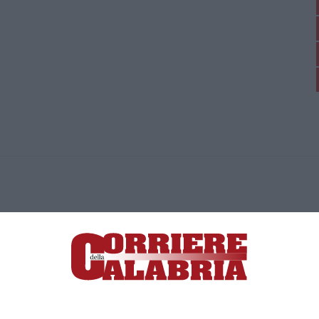
ica di News&Com S.r.l ©2012-
-2026. Tutti i diritti riservati.
ia, Lamezia Terme (CZ)
irettore responsabile Paola Militano |
Privacy