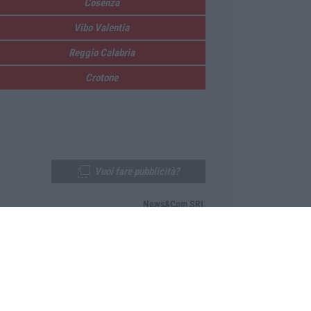
Cosenza
Vibo Valentia
Reggio Calabria
Crotone
Vuoi fare pubblicità?
News&Com SRL
Telefono:
0968-53665
Email:
newsandcom@gmail.com