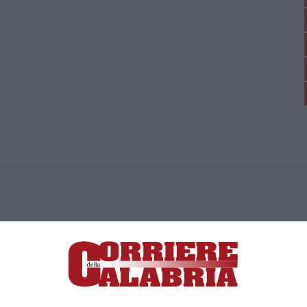
ica di News&Com S.r.l ©2012-
-2026. Tutti i diritti riservati.
ia, Lamezia Terme (CZ)
irettore responsabile Paola Militano |
Privacy