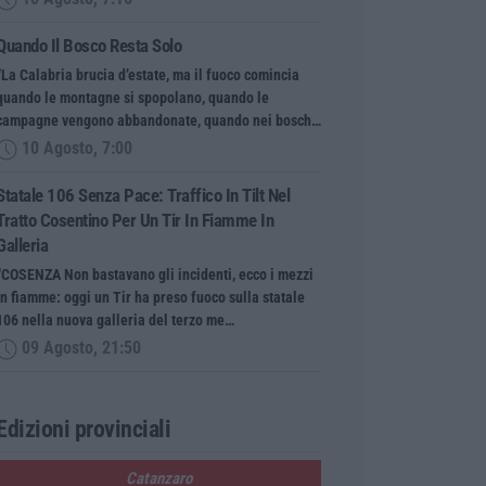
Quando Il Bosco Resta Solo
“La Calabria brucia d’estate, ma il fuoco comincia
quando le montagne si spopolano, quando le
campagne vengono abbandonate, quando nei bosch…
10 Agosto, 7:00
Statale 106 Senza Pace: Traffico In Tilt Nel
Tratto Cosentino Per Un Tir In Fiamme In
Galleria
“COSENZA Non bastavano gli incidenti, ecco i mezzi
in fiamme: oggi un Tir ha preso fuoco sulla statale
106 nella nuova galleria del terzo me…
09 Agosto, 21:50
Edizioni provinciali
Catanzaro