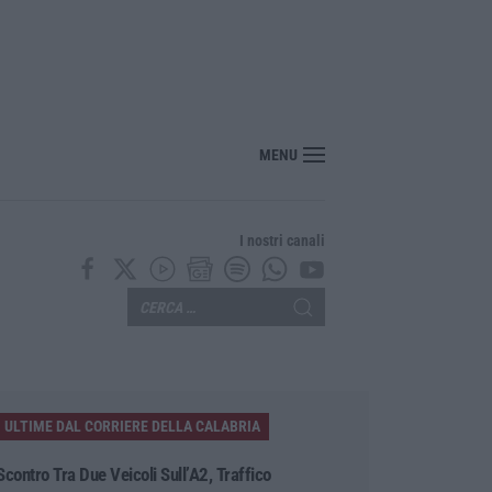
rutalmente in un noto locale di Sangineto, grave un addetto alla sicurezza
MENU
I nostri canali
ULTIME DAL CORRIERE DELLA CALABRIA
Scontro Tra Due Veicoli Sull’A2, Traffico