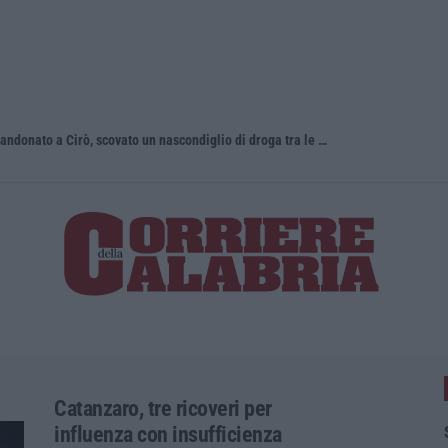
Blitz dei Carabinieri in un edificio abbandonato a Cirò, scovato un nascondiglio di droga tra le mura
Aggredito b
Catanzaro, tre ricoveri per
influenza con insufficienza