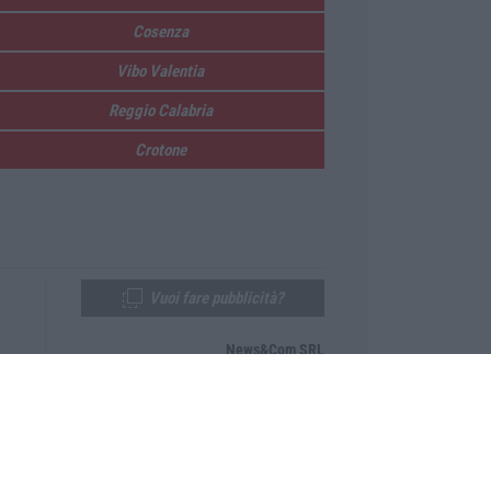
Cosenza
Vibo Valentia
Reggio Calabria
Crotone
Vuoi fare pubblicità?
News&Com SRL
Telefono:
0968-53665
Email:
newsandcom@gmail.com