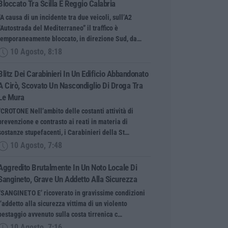
Bloccato Tra Scilla E Reggio Calabria
“A causa di un incidente tra due veicoli, sull’A2
“Autostrada del Mediterraneo” il traffico è
temporaneamente bloccato, in direzione Sud, da…
10 Agosto, 8:18
Blitz Dei Carabinieri In Un Edificio Abbandonato
A Cirò, Scovato Un Nascondiglio Di Droga Tra
Le Mura
“CROTONE Nell’ambito delle costanti attività di
prevenzione e contrasto ai reati in materia di
sostanze stupefacenti, i Carabinieri della St…
10 Agosto, 7:48
Aggredito Brutalmente In Un Noto Locale Di
Sangineto, Grave Un Addetto Alla Sicurezza
“SANGINETO E’ ricoverato in gravissime condizioni
l’addetto alla sicurezza vittima di un violento
pestaggio avvenuto sulla costa tirrenica c…
10 Agosto, 7:16