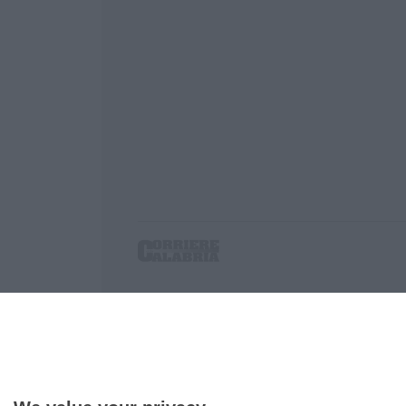
Corriere delle Calabria è una testata giornalist
P.IVA. 03199620794, Via del mare 6/G, S.Eufem
Iscrizione tribunale di Lamezia Terme 5/2011 - D
Effettua una ricerca sul Corriere delle Calabria