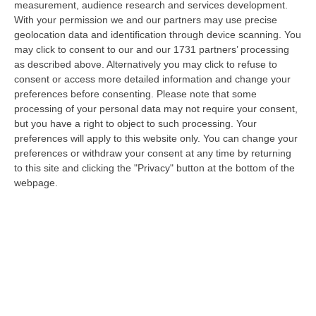
measurement, audience research and services development.
05 Agosto, 22:07
With your permission we and our partners may use precise
geolocation data and identification through device scanning. You
Ciclovia Dei Parchi Della Calabria: Al Via La Messa In Sicurezza
may click to consent to our and our 1731 partners’ processing
Del Tratto Fabrizia – Serra San Bruno
as described above. Alternatively you may click to refuse to
“SERRA SAN BRUNO Partono i lavori di riqualificazione e miglioramento
consent or access more detailed information and change your
della sicurezza lungo la Ciclovia dei Parchi della Calabria, concentra…
preferences before consenting.
Please note that some
05 Agosto, 21:56
processing of your personal data may not require your consent,
but you have a right to object to such processing. Your
Tari, Senese: «Rendere Efficiente Il Sistema Per Ridurre I Costi
preferences will apply to this website only. You can change your
Per I Cittadini E Aumentare I Salari»
preferences or withdraw your consent at any time by returning
to this site and clicking the "Privacy" button at the bottom of the
“CATANZARO A Lamezia Terme la Tari aumenta del 6,2% per le famiglie e
webpage.
del 17% per le imprese; a Crotone del 6,9%; a Catanzaro dell’1,63%. A…
05 Agosto, 21:23
Delmastro, No All’acquisizione Delle Chat. Bagarre Alla Camera
“ROMA L’Aula della Camera, a scrutinio segreto, ha confermato quanto
già votato dalla Giunta delle autorizzazioni, non consentendo alla magi…
05 Agosto, 21:07