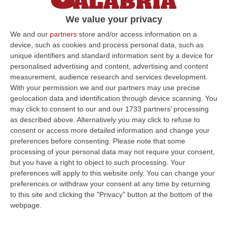
CATANZARO L’ex sottosegretario Sandro
We value your privacy
Principe ha risposto per più di tre ore alle
We and our
partners
store and/or access information on a
domande del gip di Catanzaro Carlo Saverio
device, such as cookies and process personal data, such as
Ferraro. Tanto è durato…
unique identifiers and standard information sent by a device for
Pubblicato il: 29/03/16 – 13:29
personalised advertising and content, advertising and content
measurement, audience research and services development.
With your permission we and our partners may use precise
geolocation data and identification through device scanning. You
ULTIME DAL CORRIERE DELLA CALABRIA
may click to consent to our and our 1733 partners’ processing
as described above. Alternatively you may click to refuse to
Discussione Sulla Proposta Di Legge Regionale Sugli Idonei Della
consent or access more detailed information and change your
preferences before consenting.
Please note that some
Pa In Calabria
processing of your personal data may not require your consent,
“Riceviamo e pubblichiamo Noi idonei del Concorso per 54 posti della
but you have a right to object to such processing. Your
Regione Calabria siamo tra i potenziali beneficiari della proposta d…
preferences will apply to this website only. You can change your
07 Agosto, 22:35
preferences or withdraw your consent at any time by returning
to this site and clicking the "Privacy" button at the bottom of the
Basilica Dell’Immacolata Concezione Di Catanzaro, Ferro:
webpage.
«finanziamento Da 800 Milioni Di Euro»
“CATANZARO «Con un importante finanziamento di 800 mila euro, si potrà