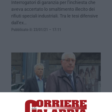
Interrogatori di garanzia per l’inchiesta che
aveva accertato lo smaltimento illecito dei
rifiuti speciali industriali. Tra le tesi difensive
dall’ex…
Pubblicato il: 23/01/21 – 17:11
TSUNAMI RENDE | «È un processo alla
leadership di Principe»