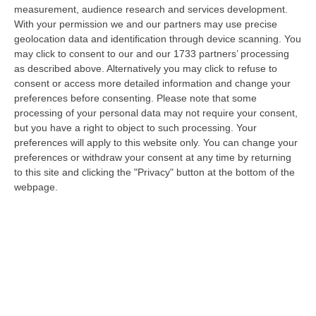
monitoraggio…
measurement, audience research and services development.
10 Agosto, 20:30
With your permission we and our partners may use precise
geolocation data and identification through device scanning. You
Carcere Di Arghillà A Reggio, Detenuti Sottraggono Chiavi E
may click to consent to our and our 1733 partners’ processing
Devastano Sezione
as described above. Alternatively you may click to refuse to
consent or access more detailed information and change your
“REGGIO CALABRIA Escalation di violenza nel carcere di Arghillà a
preferences before consenting.
Please note that some
Reggio Calabria. Secondo quanto riferisce in una nota il sindacato Osapp
processing of your personal data may not require your consent,
a…
but you have a right to object to such processing. Your
10 Agosto, 19:47
preferences will apply to this website only. You can change your
preferences or withdraw your consent at any time by returning
Cosenza, Acquistato Dall’Inter Daniele Quieto
to this site and clicking the "Privacy" button at the bottom of the
“COSENZA Il Cosenza Calcio comunica l’acquisizione a titolo definitivo
webpage.
dall’Inter dei diritti sulle prestazioni sportive di Daniele Quieto. …
10 Agosto, 19:27
«La Vicenda Di Davide Resta Una Ferita Aperta Per Bologna»
“BOLOGNA “A distanza di quattro anni, la vicenda di Davide resta una
ferita aperta per Bologna, non solo per la famiglia. È il ricordo di un…
10 Agosto, 19:20