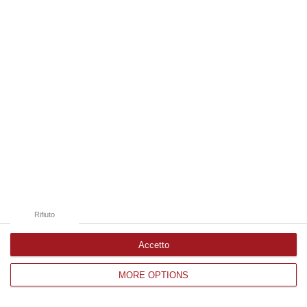
Edizioni provinciali
Catanzaro
Cosenza
Vibo Valentia
Reggio Calabria
Crotone
Rifiuto
Accetto
MORE OPTIONS
Corriere delle Calabria è una testata giornalistica di News&Com S.r.l
©2012-
-2026. Tutti i diritti riservati.