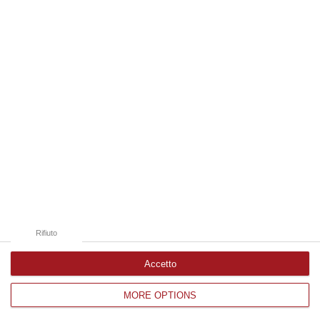
Edizioni provinciali
Catanzaro
Cosenza
Vibo Valentia
Reggio Calabria
Crotone
Rifiuto
Accetto
MORE OPTIONS
Corriere delle Calabria è una testata giornalistica di News&Com S.r.l