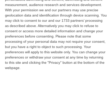
06 Agosto, 20:49
measurement, audience research and services development.
With your permission we and our partners may use precise
La Rivista “America Journals” Celebra Lo Stilista Anton Giulio
geolocation data and identification through device scanning. You
Grande
may click to consent to our and our 1733 partners’ processing
“«Rinomato per la sua impeccabile maestria artigianale e la sua
as described above. Alternatively you may click to refuse to
creatività visionaria, ha trasformato la moda italiana in un’espressione
consent or access more detailed information and change your
dur…
preferences before consenting.
Please note that some
processing of your personal data may not require your consent,
06 Agosto, 20:48
but you have a right to object to such processing. Your
preferences will apply to this website only. You can change your
Dai Piani Per Il Rischio Sismico Al Welfare, I Provvedimenti
preferences or withdraw your consent at any time by returning
Approvati Dalla Giunta Regionale
to this site and clicking the "Privacy" button at the bottom of the
“CATANZARO La Giunta della Regione Calabria, nella seduta odierna, su
webpage.
proposta del presidente Roberto Occhiuto, ha approvato il nuovo Protoc…
06 Agosto, 20:03
Reggio Calabria, Bernini In Visita Alla Mediterranea: «Qui La
Facoltà Di Medicina? Valuteremo La Domanda»
“REGGIO CALABRIA La ministra dell’Università e della ricerca Anna Maria
Bernini ha visitato oggi la Mediterranea di Reggio Calabria, accompa…
06 Agosto, 19:49