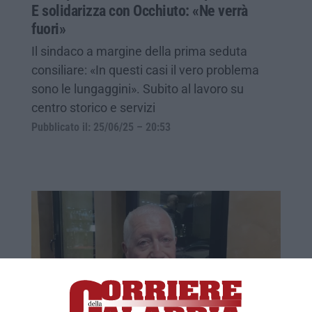
E solidarizza con Occhiuto: «Ne verrà
fuori»
Il sindaco a margine della prima seduta
consiliare: «In questi casi il vero problema
sono le lungaggini». Subito al lavoro su
centro storico e servizi
Pubblicato il: 25/06/25 – 20:53