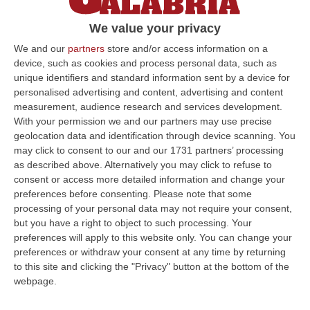
Sandro Principe: «Un calvario che non
We value your privacy
finisco mai di scalare, ma la mia coscienza
We and our
partners
store and/or access information on a
è tranquilla» – VIDEO
device, such as cookies and process personal data, such as
L’ex sindaco: «A Rende noi socialisti non
unique identifiers and standard information sent by a device for
personalised advertising and content, advertising and content
abbiamo mai fatto annunci, abbiamo prima
measurement, audience research and services development.
realizzato le opere e poi annunciato le opere
With your permission we and our partners may use precise
finite»
geolocation data and identification through device scanning. You
may click to consent to our and our 1731 partners’ processing
Pubblicato il: 15/03/25 – 14:24
as described above. Alternatively you may click to refuse to
consent or access more detailed information and change your
preferences before consenting.
Please note that some
processing of your personal data may not require your consent,
but you have a right to object to such processing. Your
preferences will apply to this website only. You can change your
preferences or withdraw your consent at any time by returning
to this site and clicking the "Privacy" button at the bottom of the
webpage.