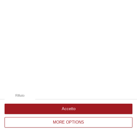
Edizioni provinciali
Catanzaro
Cosenza
Vibo Valentia
Reggio Calabria
Crotone
Rifiuto
Accetto
MORE OPTIONS
Corriere delle Calabria è una testata giornalistica di News&Com S.r.l
©2012-
-2026. Tutti i diritti riservati.