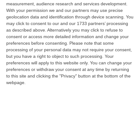
09 Agosto, 20:31
measurement, audience research and services development.
With your permission we and our partners may use precise
Lavori Al Calopinace, Pititto (Cgil): «Il Caldo Non Ha Colore
geolocation data and identification through device scanning. You
Politico, Le Regole Valgono Per Tutti Anche Per Il Sindaco»
may click to consent to our and our 1733 partners’ processing
as described above. Alternatively you may click to refuse to
“REGGIO CALABRIA “In Calabria, di fronte alle temperature estreme e ai
consent or access more detailed information and change your
rischi connessi allo stress termico, è stata adottata – ricorda il Se…
preferences before consenting.
Please note that some
09 Agosto, 20:12
processing of your personal data may not require your consent,
but you have a right to object to such processing. Your
Un’altra Settimana Di Caldo, Sarà Un Ferragosto A 40 Gradi
preferences will apply to this website only. You can change your
“ROMA Breve tregua temporalesca, poi caldo intenso per la settimana di
preferences or withdraw your consent at any time by returning
Ferragosto, quando si raggiungeranno i 38-39 gradi in diverse città…
to this site and clicking the "Privacy" button at the bottom of the
09 Agosto, 19:25
webpage.
Se Il Turismo Delle Radici È Anche Musica: L’11 A San Lucido La
Performance “La Leggenda Di Cilla E I Racconti Del Mare”
“SAN LUCIDO La performance de “La leggenda di Cilla e I racconti del
mare”, l’opera composta dal maestro Maurizio Dones incentrata sulla
cel…
09 Agosto, 19:00