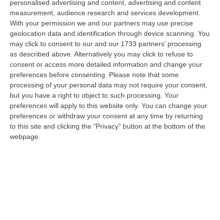
personalised advertising and content, advertising and content
diffusione delle sostanze stupefacenti condotta dai Carabinieri della…
measurement, audience research and services development.
09 Agosto, 7:55
With your permission we and our partners may use precise
geolocation data and identification through device scanning. You
Il Killer Nascosto Nel Buio E La «condanna A Morte» Decisa Dalla
may click to consent to our and our 1733 partners’ processing
Cosca Scalise. Dieci Anni Fa L’omicidio Pagliuso
as described above. Alternatively you may click to refuse to
“LAMEZIA TERME Un foro nella recinzione, un uomo nascosto nel buio e
consent or access more detailed information and change your
tre colpi esplosi in appena due secondi. Francesco Pagliuso non ebbe
preferences before consenting.
Please note that some
ne…
processing of your personal data may not require your consent,
but you have a right to object to such processing. Your
09 Agosto, 7:00
preferences will apply to this website only. You can change your
preferences or withdraw your consent at any time by returning
All’asta Il Pallone Della “mano Di Dio” Di Maradona
to this site and clicking the "Privacy" button at the bottom of the
“ROMA Il pallone con cui Diego Maradona segnò durante la storica
webpage.
vittoria dell’Argentina sull’Inghilterra ai Mondiali del 1986 potrebbe
esse…
08 Agosto, 23:28
Milano, Vannacci Candida Il Generale Burgio
“ROMA “La sfida delle grandi città correremo in tutte le grandi città
Milano, Bologna, Roma e Napoli. Ci presenteremo come Futuro
nazionale…