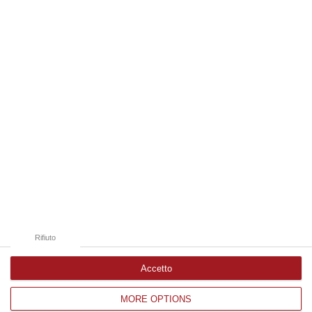
08 Agosto, 22:19
Edizioni provinciali
Catanzaro
Cosenza
Vibo Valentia
Reggio Calabria
Crotone
Rifiuto
Accetto
MORE OPTIONS