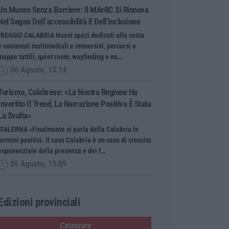
Un Museo Senza Barriere: Il MArRC Si Rinnova
Nel Segno Dell’accessibilità E Dell’inclusione
“REGGIO CALABRIA Nuovi spazi dedicati alla sosta
e contenuti multimediali e immersivi, percorsi e
mappe tattili, quiet room, wayfinding e nu…
06 Agosto, 13:14
Turismo, Calabrese: «La Nostra Regione Ha
Invertito Il Trend, La Narrazione Positiva È Stata
La Svolta»
“FALERNA «Finalmente si parla della Calabria in
termini positivi. Il caso Calabria è un caso di crescita
esponenziale della presenza e dei f…
06 Agosto, 13:09
Edizioni provinciali
Catanzaro