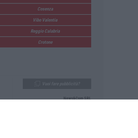
Cosenza
Vibo Valentia
Reggio Calabria
Crotone
Vuoi fare pubblicità?
News&Com SRL
Telefono:
0968-53665
Email:
newsandcom@gmail.com