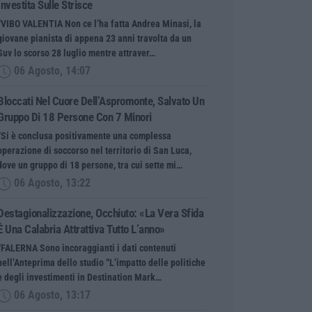
Investita Sulle Strisce
“VIBO VALENTIA Non ce l’ha fatta Andrea Minasi, la
giovane pianista di appena 23 anni travolta da un
Suv lo scorso 28 luglio mentre attraver…
06 Agosto, 14:07
Bloccati Nel Cuore Dell’Aspromonte, Salvato Un
Gruppo Di 18 Persone Con 7 Minori
“Si è conclusa positivamente una complessa
operazione di soccorso nel territorio di San Luca,
dove un gruppo di 18 persone, tra cui sette mi…
06 Agosto, 13:22
Destagionalizzazione, Occhiuto: «La Vera Sfida
È Una Calabria Attrattiva Tutto L’anno»
“FALERNA Sono incoraggianti i dati contenuti
nell’Anteprima dello studio “L’impatto delle politiche
e degli investimenti in Destination Mark…
06 Agosto, 13:17