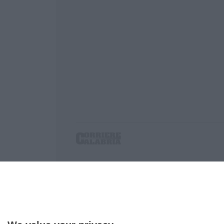
Corriere delle Calabria è una testata giornalist
P.IVA. 03199620794, Via del mare 6/G, S.Eufem
Iscrizione tribunale di Lamezia Terme 5/2011 - D
Effettua una ricerca sul Corriere delle Calabria