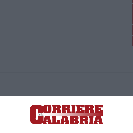
ica di News&Com S.r.l ©2012-
-2026. Tutti i diritti riservati.
ia, Lamezia Terme (CZ)
irettore responsabile Paola Militano |
Privacy