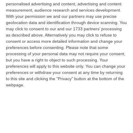
personalised advertising and content, advertising and content
“PETILIA POLICASTRO Prosegue senza sosta l’attività di contrasto alla
measurement, audience research and services development.
diffusione delle sostanze stupefacenti condotta dai Carabinieri della…
With your permission we and our partners may use precise
09 Agosto, 7:55
geolocation data and identification through device scanning. You
may click to consent to our and our 1733 partners’ processing
Il Killer Nascosto Nel Buio E La «condanna A Morte» Decisa Dalla
as described above. Alternatively you may click to refuse to
Cosca Scalise. Dieci Anni Fa L’omicidio Pagliuso
consent or access more detailed information and change your
“LAMEZIA TERME Un foro nella recinzione, un uomo nascosto nel buio e
preferences before consenting.
Please note that some
tre colpi esplosi in appena due secondi. Francesco Pagliuso non ebbe
processing of your personal data may not require your consent,
ne…
but you have a right to object to such processing. Your
09 Agosto, 7:00
preferences will apply to this website only. You can change your
preferences or withdraw your consent at any time by returning
All’asta Il Pallone Della “mano Di Dio” Di Maradona
to this site and clicking the "Privacy" button at the bottom of the
webpage.
“ROMA Il pallone con cui Diego Maradona segnò durante la storica
vittoria dell’Argentina sull’Inghilterra ai Mondiali del 1986 potrebbe
esse…
08 Agosto, 23:28
Milano, Vannacci Candida Il Generale Burgio
“ROMA “La sfida delle grandi città correremo in tutte le grandi città