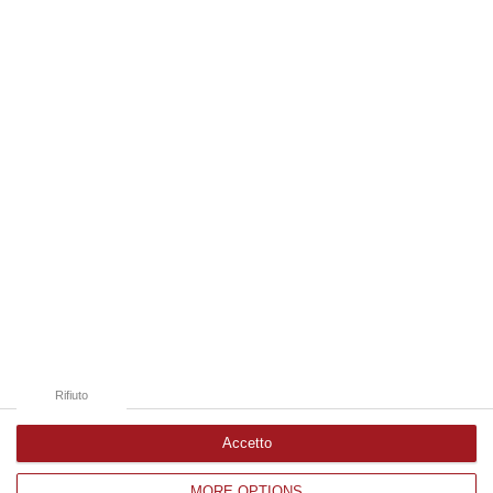
Milano, Bologna, Roma e Napoli. Ci presenteremo come Futuro
nazionale…
08 Agosto, 22:19
Edizioni provinciali
Catanzaro
Cosenza
Vibo Valentia
Reggio Calabria
Crotone
Rifiuto
Accetto
MORE OPTIONS