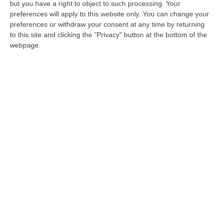
condizioni fisiche
but you have a right to object to such processing. Your
preferences will apply to this website only. You can change your
L’attaccante, figlio d’arte, viene da un grave
preferences or withdraw your consent at any time by returning
infortunio. Il ds Delvecchio ha messo nel
to this site and clicking the "Privacy" button at the bottom of the
mirino altri calciatori, ecco chi sono
webpage.
Pubblicato il: 23/07/24 – 9:37
ULTIME DAL CORRIERE DELLA CALABRIA
Il Killer Nascosto Nel Buio E La «condanna A Morte» Decisa Dalla
Cosca Scalise. Dieci Anni Fa L’omicidio Pagliuso
“LAMEZIA TERME Un foro nella recinzione, un uomo nascosto nel buio e
tre colpi esplosi in appena due secondi. Francesco Pagliuso non ebbe
ne…
09 Agosto, 7:00
All’asta Il Pallone Della “mano Di Dio” Di Maradona
“ROMA Il pallone con cui Diego Maradona segnò durante la storica