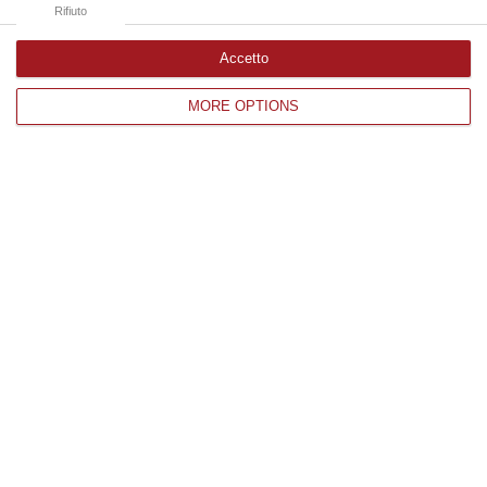
Rifiuto
Accetto
Edizioni provinciali
MORE OPTIONS
Catanzaro
Cosenza
Vibo Valentia
Reggio Calabria
Crotone
Corriere delle Calabria è una testata giornalistica di News&Com S.r.l