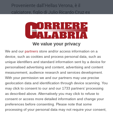
Proveniente dall’Hellas Verona, è il
calciatore, figlio di Julio Ricardo Cruz ex
attaccante di Inter, Lazio e Bologna
Pubblicato il: 03/02/25 – 21:48
We value your privacy
We and our
partners
store and/or access information on a
device, such as cookies and process personal data, such as
unique identifiers and standard information sent by a device for
personalised advertising and content, advertising and content
measurement, audience research and services development.
With your permission we and our partners may use precise
geolocation data and identification through device scanning. You
may click to consent to our and our 1733 partners’ processing
as described above. Alternatively you may click to refuse to
consent or access more detailed information and change your
Cosenza sempre sulle tracce di Juan
preferences before consenting.
Please note that some
Manuel Cruz. Ma resta il dubbio sulle sue
processing of your personal data may not require your consent,