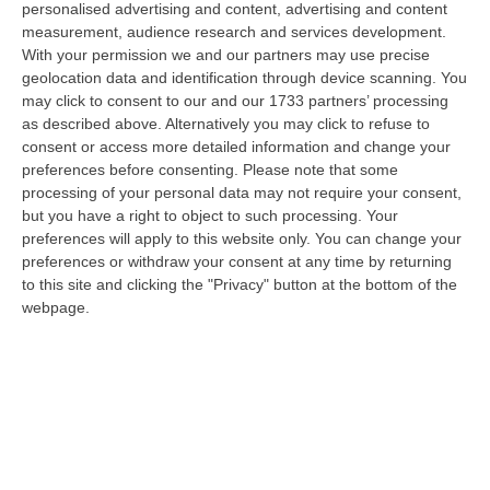
personalised advertising and content, advertising and content
“È la giornata più difficile del secondo grande weekend dell’esodo estivo.
measurement, audience research and services development.
Sabato 8 agosto è da bollino nero sulle strade italiane, con il p…
With your permission we and our partners may use precise
08 Agosto, 7:45
geolocation data and identification through device scanning. You
may click to consent to our and our 1733 partners’ processing
Tragico Incidente Sulla Statale 106 A Pietragrande, Un Morto E Tre
as described above. Alternatively you may click to refuse to
Feriti
consent or access more detailed information and change your
“Grave incidente stradale sulla Statale 106, nei pressi dello svincolo per
preferences before consenting.
Please note that some
Pietragrande, nel Catanzarese. Nel violento impatto, che ha coinv…
processing of your personal data may not require your consent,
but you have a right to object to such processing. Your
08 Agosto, 7:13
preferences will apply to this website only. You can change your
preferences or withdraw your consent at any time by returning
’Ndrangheta, Cellule Calabresi Nel Nuovo Hub Africano Della
to this site and clicking the "Privacy" button at the bottom of the
Cocaina: Il Senegal Crocevia Verso L’Europa
webpage.
“LAMEZIA TERME Il controllo parte dai porti dell’America Latina,
attraversa l’Atlantico, fa tappa lungo le coste dell’Africa occidentale e p…
08 Agosto, 6:55
Discussione Sulla Proposta Di Legge Regionale Sugli Idonei Della
Pa In Calabria
“Riceviamo e pubblichiamo Noi idonei del Concorso per 54 posti della