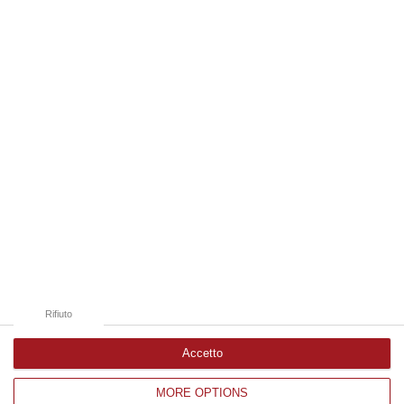
Regione Calabria siamo tra i potenziali beneficiari della proposta d…
07 Agosto, 22:35
Edizioni provinciali
Catanzaro
Cosenza
Vibo Valentia
Reggio Calabria
Crotone
Rifiuto
Accetto
MORE OPTIONS