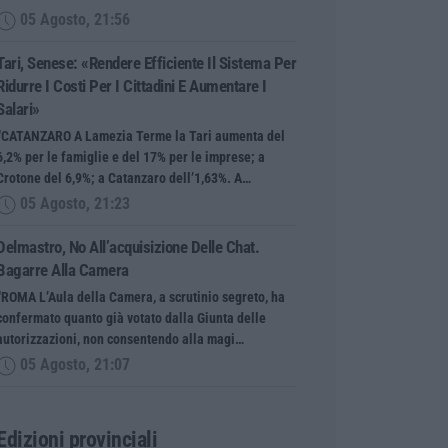
05 Agosto, 21:56
Tari, Senese: «Rendere Efficiente Il Sistema Per
Ridurre I Costi Per I Cittadini E Aumentare I
Salari»
“CATANZARO A Lamezia Terme la Tari aumenta del
6,2% per le famiglie e del 17% per le imprese; a
Crotone del 6,9%; a Catanzaro dell’1,63%. A…
05 Agosto, 21:23
Delmastro, No All’acquisizione Delle Chat.
Bagarre Alla Camera
“ROMA L’Aula della Camera, a scrutinio segreto, ha
confermato quanto già votato dalla Giunta delle
autorizzazioni, non consentendo alla magi…
05 Agosto, 21:07
Edizioni provinciali