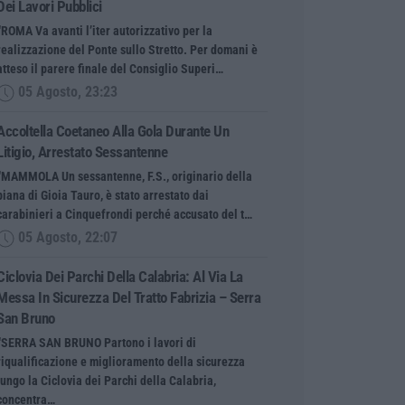
Dei Lavori Pubblici
“ROMA Va avanti l’iter autorizzativo per la
realizzazione del Ponte sullo Stretto. Per domani è
atteso il parere finale del Consiglio Superi…
05 Agosto, 23:23
Accoltella Coetaneo Alla Gola Durante Un
Litigio, Arrestato Sessantenne
“MAMMOLA Un sessantenne, F.S., originario della
piana di Gioia Tauro, è stato arrestato dai
carabinieri a Cinquefrondi perché accusato del t…
05 Agosto, 22:07
Ciclovia Dei Parchi Della Calabria: Al Via La
Messa In Sicurezza Del Tratto Fabrizia – Serra
San Bruno
“SERRA SAN BRUNO Partono i lavori di
riqualificazione e miglioramento della sicurezza
lungo la Ciclovia dei Parchi della Calabria,
concentra…