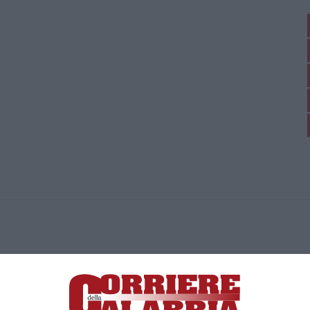
ica di News&Com S.r.l ©2012-
-2026. Tutti i diritti riservati.
ia, Lamezia Terme (CZ)
irettore responsabile Paola Militano |
Privacy