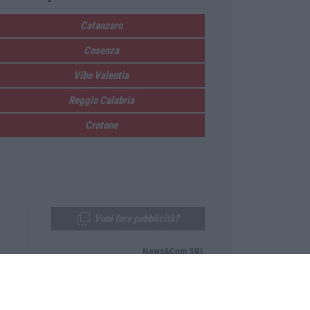
Catanzaro
Cosenza
Vibo Valentia
Reggio Calabria
Crotone
Vuoi fare pubblicità?
News&Com SRL
Telefono:
0968-53665
Email:
newsandcom@gmail.com