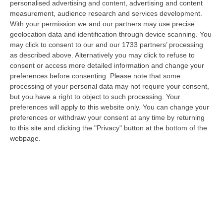
personalised advertising and content, advertising and content
08 Agosto, 19:27
measurement, audience research and services development.
With your permission we and our partners may use precise
Diamante, Ecco L’ordinanza Sul Divieto Per I 14enni In Strada
geolocation data and identification through device scanning. You
Senza Accompagnamento
may click to consent to our and our 1733 partners’ processing
“DIAMANTE (COSENZA) Tutela dei minori, contrasto ai fenomeni di
as described above. Alternatively you may click to refuse to
disagio e devianza minorile, sicurezza e decoro urbano, fruizione serena
consent or access more detailed information and change your
del…
preferences before consenting.
Please note that some
08 Agosto, 18:40
processing of your personal data may not require your consent,
but you have a right to object to such processing. Your
La Denuncia Di Si-Avs Calabria: «Bloccate In Mezzo Al Mare Oltre
preferences will apply to this website only. You can change your
500 Persone Dirette Al Corteo No Ponte»
preferences or withdraw your consent at any time by returning
to this site and clicking the "Privacy" button at the bottom of the
“LAMEZIA TERME Il segretario regionale Sinistra Italiana Avs
webpage.
della Calabria, Fernando Pignataro, in una nota ha segnala il ritardo con
il q…
08 Agosto, 18:25
Incidente Coinvolge Tre Auto Sull’A2, Traffico Rallentato Tra Altilia
Grimaldi E San Mango
“LAMEZIA TERME A causa di un incidente che ha visto il coinvolgimento
di tre veicoli, si registrano rallentamenti al traffico in direzione s…