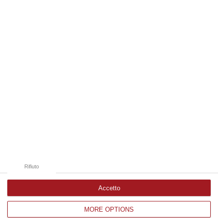
08 Agosto, 18:15
Edizioni provinciali
Catanzaro
Cosenza
Vibo Valentia
Reggio Calabria
Crotone
Rifiuto
Accetto
MORE OPTIONS