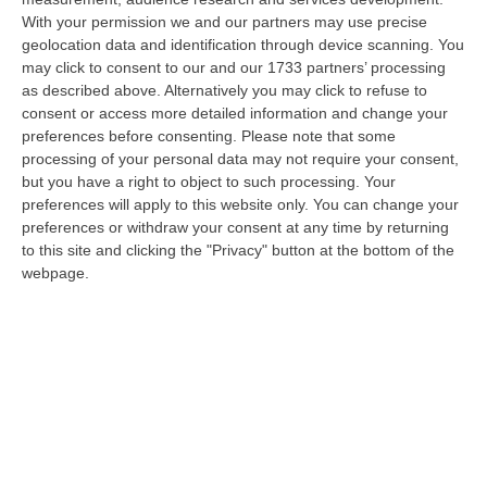
With your permission we and our partners may use precise
Meteo, Ondata Di Caldo Estremo Fino A Ferragosto
geolocation data and identification through device scanning. You
“Nella giornata di oggi ancora temporali, in alcuni casi molto intensi, sui
may click to consent to our and our 1733 partners’ processing
rilievi di Alpi e Appennini, e in locale estensione fin verso le…
as described above. Alternatively you may click to refuse to
09 Agosto, 15:10
consent or access more detailed information and change your
preferences before consenting.
Please note that some
Razionalizzazione Della Spesa Sanitaria E Acquisti Sotto Controllo.
processing of your personal data may not require your consent,
La Strategia “anti-Sprechi” Della Regione
but you have a right to object to such processing. Your
preferences will apply to this website only. You can change your
“CATANZARO La razionalizzazione della spesa sanitaria passa dalla
preferences or withdraw your consent at any time by returning
centralizzazione degli acquisti. È una delle direttrici individuate dalla…
to this site and clicking the "Privacy" button at the bottom of the
09 Agosto, 14:37
webpage.
Un’altra Tragedia Sulle Strade Vibonesi, Incidente Tra Zambrone E
Briatico: Muore Una Donna, Diversi Feriti
“VIBO VALENTIA Ancora sangue sulle strade vibonesi. Questa mattina un
altro tragico incidente è avvenuto sulla ex statale 522 tra Zambrone e…
09 Agosto, 13:34