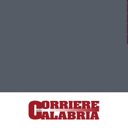
ica di News&Com S.r.l ©2012-
-2026. Tutti i diritti riservati.
ia, Lamezia Terme (CZ)
irettore responsabile Paola Militano |
Privacy