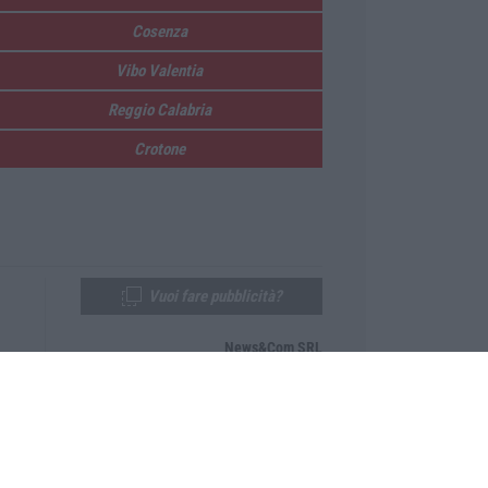
Cosenza
Vibo Valentia
Reggio Calabria
Crotone
Vuoi fare pubblicità?
News&Com SRL
Telefono:
0968-53665
Email:
newsandcom@gmail.com