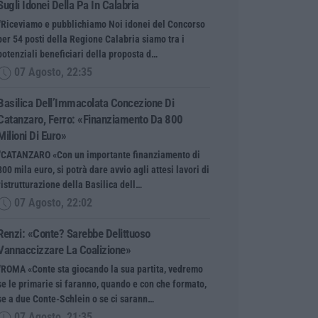
Sugli Idonei Della Pa In Calabria
“Riceviamo e pubblichiamo Noi idonei del Concorso
per 54 posti della Regione Calabria siamo tra i
potenziali beneficiari della proposta d…
07 Agosto, 22:35
Basilica Dell’Immacolata Concezione Di
Catanzaro, Ferro: «finanziamento Da 800
Milioni Di Euro»
“CATANZARO «Con un importante finanziamento di
800 mila euro, si potrà dare avvio agli attesi lavori di
ristrutturazione della Basilica dell…
07 Agosto, 22:02
Renzi: «Conte? Sarebbe Delittuoso
Vannaccizzare La Coalizione»
“ROMA «Conte sta giocando la sua partita, vedremo
se le primarie si faranno, quando e con che formato,
se a due Conte-Schlein o se ci sarann…
07 Agosto, 21:35