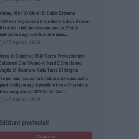
Meteo, Altri 10 Giorni Di Caldo Estremo
“ROMA La tregua varrà fino a domani: dopo il record
di ieri con il bollino rosso per tutte le 27 città
monitorate e oggi con 26 allerte mass…
07 Agosto, 20:33
Torna In Calabria: OSM Cerca Professionisti
Calabresi Che Vivono Al Nord E Che Hanno
Voglia Di Rientrare Nella Terra Di Origine
“Se per anni lasciare la Calabria è stata una scelta
quasi obbligata oggi è possibile fare un’inversione
di marcia grazie ad OSM Centro Cala…
07 Agosto, 20:24
Edizioni provinciali
Catanzaro