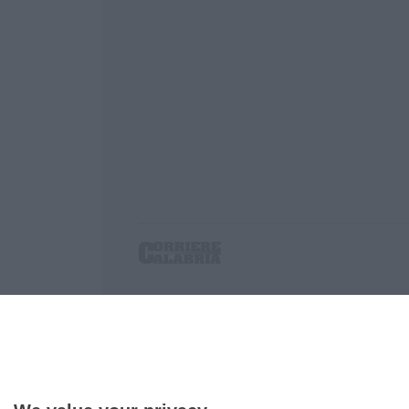
Corriere delle Calabria è una testata giornalist
P.IVA. 03199620794, Via del mare 6/G, S.Eufem
Iscrizione tribunale di Lamezia Terme 5/2011 - D
Effettua una ricerca sul Corriere delle Calabria