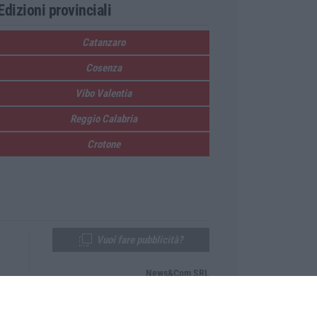
Edizioni provinciali
Catanzaro
Cosenza
Vibo Valentia
Reggio Calabria
Crotone
Vuoi fare pubblicità?
News&Com SRL
Telefono:
0968-53665