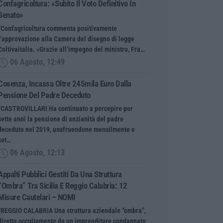
Confagricoltura: «Subito Il Voto Definitivo In
Senato»
“Confagricoltura commenta positivamente
l’approvazione alla Camera del disegno di legge
Coltivaitalia. «Grazie all’impegno del ministro, Fra…
06 Agosto, 12:49
Cosenza, Incassa Oltre 245mila Euro Dalla
Pensione Del Padre Deceduto
“CASTROVILLARI Ha continuato a percepire per
sette anni la pensione di anzianità del padre
deceduto nel 2019, usufruendone mensilmente e
sot…
06 Agosto, 12:13
Appalti Pubblici Gestiti Da Una Struttura
“ombra” Tra Sicilia E Reggio Calabria: 12
Misure Cautelari – NOMI
“REGGIO CALABRIA Una struttura aziendale “ombra”,
diretta occultamente da un imprenditore condannato