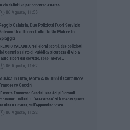
in via definitiva per concorso esterno…
06 Agosto, 11:55
Reggio Calabria, Due Poliziotti Fuori Servizio
Salvano Una Donna Colta Da Un Malore In
Spiaggia
“REGGIO CALABRIA Nei giorni scorsi, due poliziotti
del Commissariato di Pubblica Sicurezza di Gioia
Tauro, liberi dal servizio, sono interve…
06 Agosto, 11:52
Musica In Lutto, Morto A 86 Anni Il Cantautore
Francesco Guccini
“È morto Francesco Guccini, uno dei più grandi
cantautori italiani. Il “Maestrone” si è spento questa
mattina a Pavana, sull’Appennino tosco…
06 Agosto, 11:22