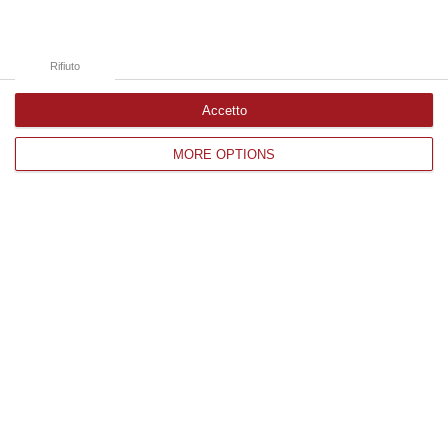
Rifiuto
Accetto
MORE OPTIONS
Call center in Calabria. Affari milionari e la
"crisi" infinita sulle spalle dei lavoratori
Appalti e commesse che fruttano milioni di
euro ogni anno per un settore perennemente
in bilico. Tutto ricade sui lavoratori, già
precari, sui quali…
Pubblicato il: 03/09/20 – 8:54