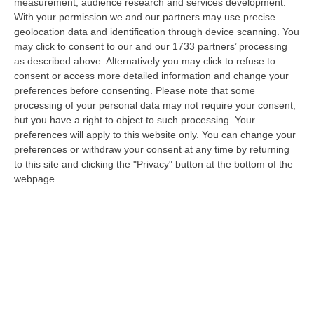
measurement, audience research and services development.
With your permission we and our partners may use precise
geolocation data and identification through device scanning. You
Crotone, Akrea si riorganizza. Pronta a
may click to consent to our and our 1733 partners’ processing
ripartire la raccolta differenziata
as described above. Alternatively you may click to refuse to
La riorganizzazione delle attività richiede
consent or access more detailed information and change your
preferences before consenting.
Please note that some
l’assunzione di altri 15 lavoratori, che
processing of your personal data may not require your consent,
saranno presi tra quelli che facevano parte
but you have a right to object to such processing. Your
dall’organico dell’e…
preferences will apply to this website only. You can change your
preferences or withdraw your consent at any time by returning
Pubblicato il: 13/10/20 – 13:16
to this site and clicking the "Privacy" button at the bottom of the
webpage.