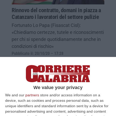
Rinnovo del contratto, domani in piazza a
Catanzaro i lavoratori del settore pulizie
Fortunato Lo Papa (Fisascat Cisl):
«Chiediamo certezze, tutele e riconoscimenti
per chi si spende quotidianamente anche in
condizioni di rischio»
Pubblicato il: 20/10/20 – 17:28
We value your privacy
We and our
partners
store and/or access information on a
device, such as cookies and process personal data, such as
unique identifiers and standard information sent by a device for
personalised advertising and content, advertising and content