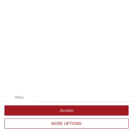
06 Agosto, 13:22
Edizioni provinciali
Catanzaro
Cosenza
Vibo Valentia
Reggio Calabria
Crotone
Rifiuto
Accetto
MORE OPTIONS
Corriere delle Calabria è una testata giornalistica di News&Com S.r.l