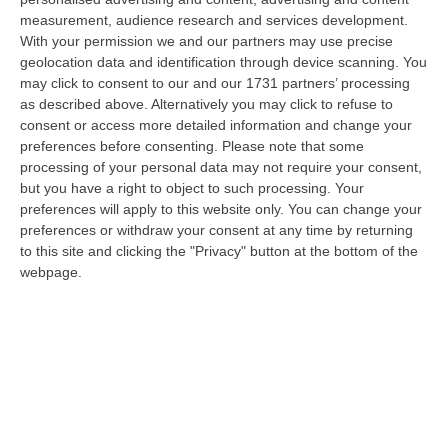
con 27 città italiane monitorate su 27 col bollino rosso di all…
measurement, audience research and services development.
06 Agosto, 14:54
With your permission we and our partners may use precise
geolocation data and identification through device scanning. You
Platania, Impianto Sul Torrente Piazza: Il Consiglio Di Stato Dà
may click to consent to our and our 1731 partners’ processing
Ragione Alla Società Idroelettrica Del Corace
as described above. Alternatively you may click to refuse to
consent or access more detailed information and change your
“CATANZARO La Sezione Quarta del Consiglio di Stato ha accolto
preferences before consenting.
Please note that some
l’appello proposto dalla società Idroelettrica del Corace – rappresentata
processing of your personal data may not require your consent,
dal…
but you have a right to object to such processing. Your
06 Agosto, 14:20
preferences will apply to this website only. You can change your
preferences or withdraw your consent at any time by returning
Tragedia A Vibo Valentia, Morta La 23enne Investita Sulle Strisce
to this site and clicking the "Privacy" button at the bottom of the
“VIBO VALENTIA Non ce l’ha fatta Andrea Minasi, la giovane pianista di
webpage.
appena 23 anni travolta da un Suv lo scorso 28 luglio mentre attraver…
06 Agosto, 14:07
Bloccati Nel Cuore Dell’Aspromonte, Salvato Un Gruppo Di 18
Persone Con 7 Minori
“Si è conclusa positivamente una complessa operazione di soccorso nel
territorio di San Luca, dove un gruppo di 18 persone, tra cui sette mi…