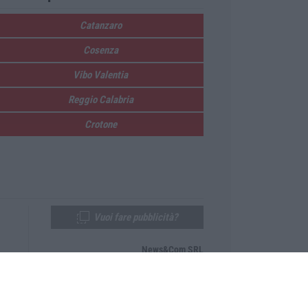
Catanzaro
Cosenza
Vibo Valentia
Reggio Calabria
Crotone
Vuoi fare pubblicità?
News&Com SRL
Telefono:
0968-53665
Email:
newsandcom@gmail.com