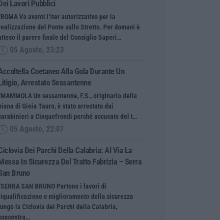
Dei Lavori Pubblici
“ROMA Va avanti l’iter autorizzativo per la
realizzazione del Ponte sullo Stretto. Per domani è
atteso il parere finale del Consiglio Superi…
05 Agosto, 23:23
Accoltella Coetaneo Alla Gola Durante Un
Litigio, Arrestato Sessantenne
“MAMMOLA Un sessantenne, F.S., originario della
piana di Gioia Tauro, è stato arrestato dai
carabinieri a Cinquefrondi perché accusato del t…
05 Agosto, 22:07
Ciclovia Dei Parchi Della Calabria: Al Via La
Messa In Sicurezza Del Tratto Fabrizia – Serra
San Bruno
“SERRA SAN BRUNO Partono i lavori di
riqualificazione e miglioramento della sicurezza
lungo la Ciclovia dei Parchi della Calabria,
concentra…