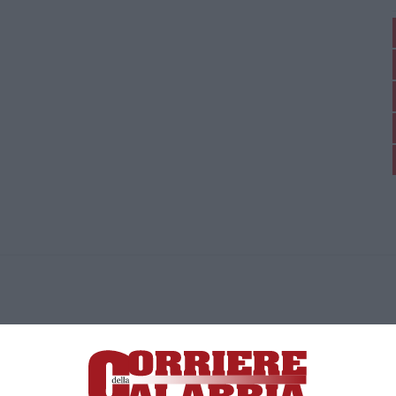
ica di News&Com S.r.l ©2012-
-2026. Tutti i diritti riservati.
ia, Lamezia Terme (CZ)
irettore responsabile Paola Militano |
Privacy