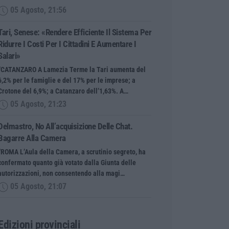
05 Agosto, 21:56
Tari, Senese: «Rendere Efficiente Il Sistema Per
Ridurre I Costi Per I Cittadini E Aumentare I
Salari»
“CATANZARO A Lamezia Terme la Tari aumenta del
6,2% per le famiglie e del 17% per le imprese; a
Crotone del 6,9%; a Catanzaro dell’1,63%. A…
05 Agosto, 21:23
Delmastro, No All’acquisizione Delle Chat.
Bagarre Alla Camera
“ROMA L’Aula della Camera, a scrutinio segreto, ha
confermato quanto già votato dalla Giunta delle
autorizzazioni, non consentendo alla magi…
05 Agosto, 21:07
Edizioni provinciali