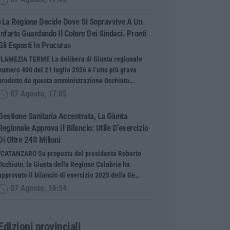
«La Regione Decide Dove Si Sopravvive A Un
Infarto Guardando Il Colore Dei Sindaci. Pronti
Gli Esposti In Procura»
“LAMEZIA TERME La delibera di Giunta regionale
numero 400 del 21 luglio 2026 è l’atto più grave
prodotto da questa amministrazione Occhiuto…
07 Agosto, 17:05
Gestione Sanitaria Accentrata, La Giunta
Regionale Approva Il Bilancio: Utile D’esercizio
Di Oltre 240 Milioni
“CATANZARO Su proposta del presidente Roberto
Occhiuto, la Giunta della Regione Calabria ha
approvato il bilancio di esercizio 2025 della Ge…
07 Agosto, 16:54
Edizioni provinciali