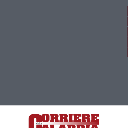
ica di News&Com S.r.l ©2012-
-2026. Tutti i diritti riservati.
ia, Lamezia Terme (CZ)
irettore responsabile Paola Militano |
Privacy