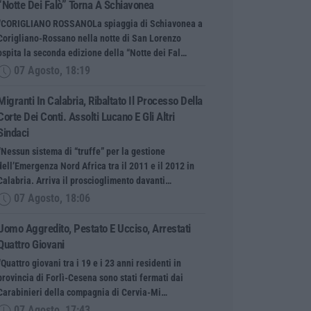
“Notte Dei Falò” Torna A Schiavonea
“CORIGLIANO ROSSANOLa spiaggia di Schiavonea a
Corigliano-Rossano nella notte di San Lorenzo
ospita la seconda edizione della “Notte dei Fal…
07 Agosto, 18:19
Migranti In Calabria, Ribaltato Il Processo Della
Corte Dei Conti. Assolti Lucano E Gli Altri
Sindaci
“Nessun sistema di “truffe” per la gestione
dell’Emergenza Nord Africa tra il 2011 e il 2012 in
Calabria. Arriva il proscioglimento davanti…
07 Agosto, 18:06
Uomo Aggredito, Pestato E Ucciso, Arrestati
Quattro Giovani
“Quattro giovani tra i 19 e i 23 anni residenti in
provincia di Forlì-Cesena sono stati fermati dai
Carabinieri della compagnia di Cervia-Mi…
07 Agosto, 17:43