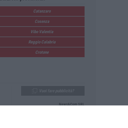
Catanzaro
Cosenza
Vibo Valentia
Reggio Calabria
Crotone
Vuoi fare pubblicità?
News&Com SRL
Telefono:
0968-53665
Email:
newsandcom@gmail.com