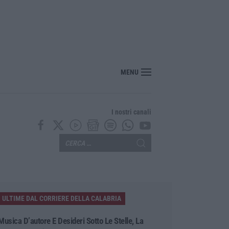
ito, pestato e ucciso, arrestati quattro giovani
MENU
I nostri canali
ULTIME DAL CORRIERE DELLA CALABRIA
Musica D’autore E Desideri Sotto Le Stelle, La