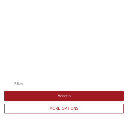
Edizioni provinciali
Catanzaro
Cosenza
Vibo Valentia
Reggio Calabria
Crotone
Rifiuto
Accetto
Corriere delle Calabria è una testata giornalistica di News&Com S.r.l
MORE OPTIONS
©2012-
-2026. Tutti i diritti riservati.
P.IVA. 03199620794, Via del mare 6/G, S.Eufemia, Lamezia Terme