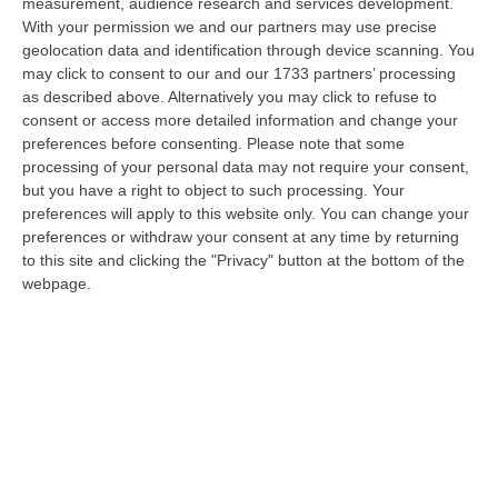
measurement, audience research and services development.
With your permission we and our partners may use precise
Milano, Vannacci Candida Il Generale Burgio
geolocation data and identification through device scanning. You
may click to consent to our and our 1733 partners’ processing
“ROMA “La sfida delle grandi città correremo in tutte le grandi città
as described above. Alternatively you may click to refuse to
Milano, Bologna, Roma e Napoli. Ci presenteremo come Futuro
consent or access more detailed information and change your
nazionale…
preferences before consenting.
Please note that some
08 Agosto, 22:19
processing of your personal data may not require your consent,
but you have a right to object to such processing. Your
Messina, I “No Ponte” Di Nuovo In Marcia
preferences will apply to this website only. You can change your
“MESSINA “Chiediamo che venga chiusa la società Stretto di Messina. La
preferences or withdraw your consent at any time by returning
liquidazione era stata già indicata dal governo Monti nel 2013, e la…
to this site and clicking the "Privacy" button at the bottom of the
08 Agosto, 21:20
webpage.
Vinitaly And The City A Reggio: Il Grande Abbraccio Tra Identità
Del Territorio, Storia E Cultura – FOTO
“REGGIO CALABRIA Vinitaly and the City arriva a Reggio Calabria. Dopo il
successo dell’edizione di Sibari, dove la manifestazione ha fatto s…
08 Agosto, 20:47