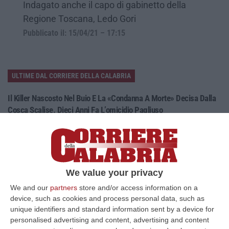
Indagato anche il capo di gabinetto della
Regione Toscana, Ledo Gori
Pubblicato il: 15/04/21 – 17:15
ULTIME DAL CORRIERE DELLA CALABRIA
Il Killer Nascosto Nel Buio E La «condanna A Morte» Decisa Dalla
Cosca Scalise. Dieci Anni Fa L’omicidio Pagliuso
“LAMEZIA TERME Un foro nella recinzione, un uomo nascosto nel buio e
tre colpi esplosi in appena due secondi. Francesco Pagliuso non ebbe
ne…
09 Agosto, 7:00
We value your privacy
All’asta Il Pallone Della “mano Di Dio” Di Maradona
We and our
partners
store and/or access information on a
“ROMA Il pallone con cui Diego Maradona segnò durante la storica
device, such as cookies and process personal data, such as
vittoria dell’Argentina sull’Inghilterra ai Mondiali del 1986 potrebbe
unique identifiers and standard information sent by a device for
esse…
personalised advertising and content, advertising and content
08 Agosto, 23:28