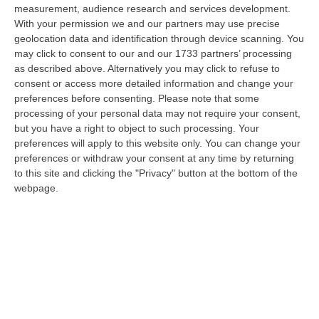
07 Agosto, 17:05
measurement, audience research and services development.
With your permission we and our partners may use precise
Gestione Sanitaria Accentrata, La Giunta Regionale Approva Il
geolocation data and identification through device scanning. You
Bilancio: Utile D’esercizio Di Oltre 240 Milioni
may click to consent to our and our 1733 partners’ processing
as described above. Alternatively you may click to refuse to
“CATANZARO Su proposta del presidente Roberto Occhiuto, la Giunta
consent or access more detailed information and change your
della Regione Calabria ha approvato il bilancio di esercizio 2025 della
preferences before consenting.
Please note that some
Ge…
processing of your personal data may not require your consent,
07 Agosto, 16:54
but you have a right to object to such processing. Your
preferences will apply to this website only. You can change your
Whisky, Il Nuovo Viaggio Sonoro Dei Duettango È Disponibile Ora
preferences or withdraw your consent at any time by returning
“COSENZA È disponibile da oggi su tutte le principali piattaforme digitali
to this site and clicking the "Privacy" button at the bottom of the
e in formato fisico Whisky, il nuovo album dei Duettango, Filippo…
webpage.
07 Agosto, 16:39
Ultimatum Della Spagna All’Italia: «Revochi I Controlli Alle
Frontiere»
“Il governo spagnolo chiede all’Italia di revocare entro domenica 9 agosto
i controlli alle frontiere reintrodotti il primo agosto, dopo la…
07 Agosto, 15:38