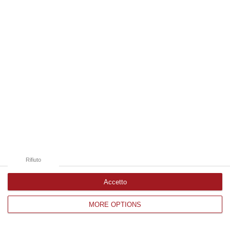
Edizioni provinciali
Catanzaro
Cosenza
Vibo Valentia
Reggio Calabria
Crotone
Rifiuto
Accetto
MORE OPTIONS
Corriere delle Calabria è una testata giornalistica di News&Com S.r.l
©2012-
-2026. Tutti i diritti riservati.