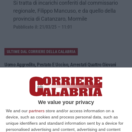
Si tratta di incarichi conferiti dal commissario
regionale, Filippo Mancuso, e da quello della
provincia di Catanzaro, Mormile
Pubblicato il: 21/03/25 – 11:01
ULTIME DAL CORRIERE DELLA CALABRIA
Uomo Aggredito, Pestato E Ucciso, Arrestati Quattro Giovani
“Quattro giovani tra i 19 e i 23 anni residenti in provincia di Forlì-Cesena
sono stati fermati dai Carabinieri della compagnia di Cervia-Mi…
07 Agosto, 17:43
«La Regione Decide Dove Si Sopravvive A Un Infarto Guardando Il
We value your privacy
Colore Dei Sindaci. Pronti Gli Esposti In Procura»
We and our
partners
store and/or access information on a
“LAMEZIA TERME La delibera di Giunta regionale numero 400 del 21
device, such as cookies and process personal data, such as
luglio 2026 è l’atto più grave prodotto da questa amministrazione
unique identifiers and standard information sent by a device for
Occhiuto…
personalised advertising and content, advertising and content