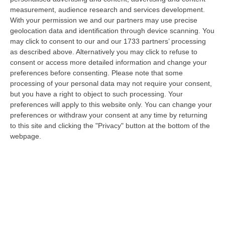
08 Agosto, 15:54
measurement, audience research and services development.
With your permission we and our partners may use precise
Meloni Contro Cgil: «Vergognoso». Landini: «Non Ci Voltiamo
geolocation data and identification through device scanning. You
Mai»
may click to consent to our and our 1733 partners’ processing
” «Voltare le spalle durante la commemorazione di Marcinelle è un gesto
as described above. Alternatively you may click to refuse to
grave e vergognoso. Oggi, durante la cerimonia per i 262 lavoratori…
consent or access more detailed information and change your
preferences before consenting.
Please note that some
08 Agosto, 15:11
processing of your personal data may not require your consent,
but you have a right to object to such processing. Your
“Carenze Informative” E Procedure Spesso “saltate”. Le Criticità
preferences will apply to this website only. You can change your
Della Legislazione Regionale Nel 2025
preferences or withdraw your consent at any time by returning
“CATANZARO La Corte dei Conti promuove “con riserva” (con molte
to this site and clicking the "Privacy" button at the bottom of the
riserve…) la produzione legislativa della Regione Calabria nel 2025.
webpage.
Nella r…
08 Agosto, 14:34
Travolge I Ciclisti E Poi Torna Indietro Per Investirli Ancora:
Fermato
“Una mattinata in bicicletta si è trasformata in una scena di violenza a
Lanzo Torinese, lungo la strada che conduce verso Coassolo. Un auto…