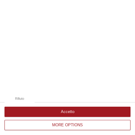
08 Agosto, 13:18
Edizioni provinciali
Catanzaro
Cosenza
Vibo Valentia
Reggio Calabria
Crotone
Rifiuto
Accetto
MORE OPTIONS
Corriere delle Calabria è una testata giornalistica di News&Com S.r.l