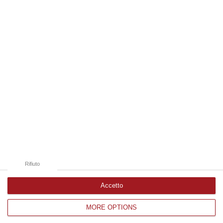
09 Agosto, 19:00
Edizioni provinciali
Catanzaro
Cosenza
Vibo Valentia
Reggio Calabria
Crotone
Rifiuto
Accetto
MORE OPTIONS
Corriere delle Calabria è una testata giornalistica di News&Com S.r.l