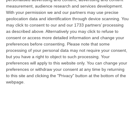
a Reggio Calabria la ministra del lavoro Marina Elvira Calderone. «…
measurement, audience research and services development.
09 Agosto, 20:31
With your permission we and our partners may use precise
geolocation data and identification through device scanning. You
Lavori Al Calopinace, Pititto (Cgil): «Il Caldo Non Ha Colore
may click to consent to our and our 1733 partners’ processing
Politico, Le Regole Valgono Per Tutti Anche Per Il Sindaco»
as described above. Alternatively you may click to refuse to
consent or access more detailed information and change your
“REGGIO CALABRIA “In Calabria, di fronte alle temperature estreme e ai
preferences before consenting.
Please note that some
rischi connessi allo stress termico, è stata adottata – ricorda il Se…
processing of your personal data may not require your consent,
09 Agosto, 20:12
but you have a right to object to such processing. Your
preferences will apply to this website only. You can change your
Un’altra Settimana Di Caldo, Sarà Un Ferragosto A 40 Gradi
preferences or withdraw your consent at any time by returning
“ROMA Breve tregua temporalesca, poi caldo intenso per la settimana di
to this site and clicking the "Privacy" button at the bottom of the
Ferragosto, quando si raggiungeranno i 38-39 gradi in diverse città…
webpage.
09 Agosto, 19:25
Se Il Turismo Delle Radici È Anche Musica: L’11 A San Lucido La
Performance “La Leggenda Di Cilla E I Racconti Del Mare”
“SAN LUCIDO La performance de “La leggenda di Cilla e I racconti del
mare”, l’opera composta dal maestro Maurizio Dones incentrata sulla
cel…