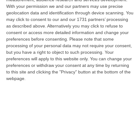
With your permission we and our partners may use precise
Ciclovia Dei Parchi Della Calabria: Al Via La Messa In Sicurezza
geolocation data and identification through device scanning. You
Del Tratto Fabrizia – Serra San Bruno
may click to consent to our and our 1731 partners’ processing
“SERRA SAN BRUNO Partono i lavori di riqualificazione e miglioramento
as described above. Alternatively you may click to refuse to
della sicurezza lungo la Ciclovia dei Parchi della Calabria, concentra…
consent or access more detailed information and change your
05 Agosto, 21:56
preferences before consenting.
Please note that some
processing of your personal data may not require your consent,
Tari, Senese: «Rendere Efficiente Il Sistema Per Ridurre I Costi
but you have a right to object to such processing. Your
preferences will apply to this website only. You can change your
Per I Cittadini E Aumentare I Salari»
preferences or withdraw your consent at any time by returning
“CATANZARO A Lamezia Terme la Tari aumenta del 6,2% per le famiglie e
to this site and clicking the "Privacy" button at the bottom of the
del 17% per le imprese; a Crotone del 6,9%; a Catanzaro dell’1,63%. A…
webpage.
05 Agosto, 21:23
Delmastro, No All’acquisizione Delle Chat. Bagarre Alla Camera
“ROMA L’Aula della Camera, a scrutinio segreto, ha confermato quanto
già votato dalla Giunta delle autorizzazioni, non consentendo alla magi…
05 Agosto, 21:07