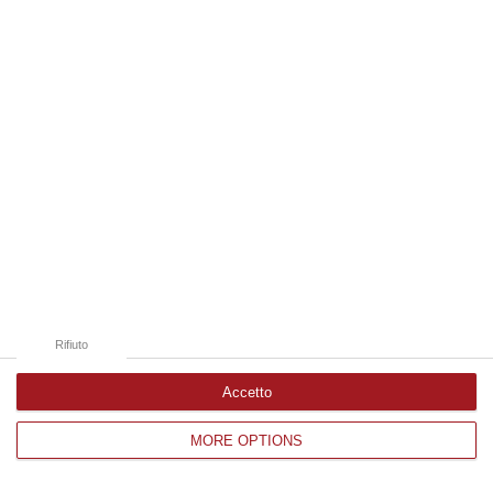
Edizioni provinciali
Catanzaro
Cosenza
Vibo Valentia
Reggio Calabria
Crotone
Rifiuto
Accetto
MORE OPTIONS
Corriere delle Calabria è una testata giornalistica di News&Com S.r.l
©2012-
-2026. Tutti i diritti riservati.