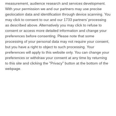
sarann…
measurement, audience research and services development.
07 Agosto, 21:35
With your permission we and our partners may use precise
geolocation data and identification through device scanning. You
Meteo, Altri 10 Giorni Di Caldo Estremo
may click to consent to our and our 1733 partners’ processing
as described above. Alternatively you may click to refuse to
“ROMA La tregua varrà fino a domani: dopo il record di ieri con il bollino
consent or access more detailed information and change your
rosso per tutte le 27 città monitorate e oggi con 26 allerte mass…
preferences before consenting.
Please note that some
07 Agosto, 20:33
processing of your personal data may not require your consent,
but you have a right to object to such processing. Your
Torna In Calabria: OSM Cerca Professionisti Calabresi Che Vivono
preferences will apply to this website only. You can change your
Al Nord E Che Hanno Voglia Di Rientrare Nella Terra Di Origine
preferences or withdraw your consent at any time by returning
“Se per anni lasciare la Calabria è stata una scelta quasi obbligata oggi è
to this site and clicking the "Privacy" button at the bottom of the
possibile fare un’inversione di marcia grazie ad OSM Centro Cala…
webpage.
07 Agosto, 20:24
Tragedia A Calanna, 40enne Elettricista Muore Folgorato
“CALANNA Fabio Calabrò, 40enne elettricista è rimasto folgorato sul
lavoro mentre montava delle luminarie nel comune di Calanna.
Originario…
07 Agosto, 20:17