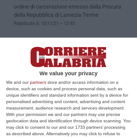
ordine di carcerazione emesso dalla Procura
della Repubblica di Lamezia Terme
Pubblicato il: 10/11/21 – 12:45
Scalea, lite tra donne nei pressi della
stazione: due feriti
Durante il litigio una delle due avrebbe
We value your privacy
estratto un coltello ferendo la “rivale” e il
We and our
partners
store and/or access information on a
marito. Entrambe sono state denunciate
device, such as cookies and process personal data, such as
unique identifiers and standard information sent by a device for
Pubblicato il: 12/07/21 – 12:24
personalised advertising and content, advertising and content
measurement, audience research and services development.
With your permission we and our partners may use precise
geolocation data and identification through device scanning. You
may click to consent to our and our 1733 partners’ processing
as described above. Alternatively you may click to refuse to