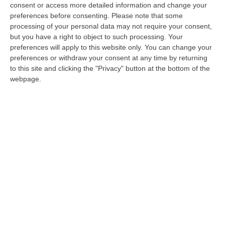
consent or access more detailed information and change your
preferences before consenting.
Please note that some
processing of your personal data may not require your consent,
but you have a right to object to such processing. Your
preferences will apply to this website only. You can change your
preferences or withdraw your consent at any time by returning
to this site and clicking the "Privacy" button at the bottom of the
webpage.
Litiga con un giovane e lo accoltella a una
mano
SELLIA Un uomo di 30 anni, R.A., di
Catanzaro, è stato arrestato in flagranza di
reato dai carabinieri a Sellia per tentato
omicidio. A.R…
Pubblicato il: 26/06/14 – 9:14
ULTIME DAL CORRIERE DELLA CALABRIA