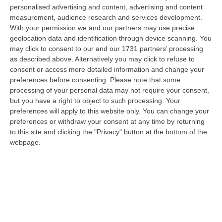
“VIBO VALENTIA Non ce l’ha fatta Andrea Minasi, la giovane pianista di
personalised advertising and content, advertising and content
appena 23 anni travolta da un Suv lo scorso 28 luglio mentre attraver…
measurement, audience research and services development.
With your permission we and our partners may use precise
06 Agosto, 14:07
geolocation data and identification through device scanning. You
may click to consent to our and our 1731 partners’ processing
Bloccati Nel Cuore Dell’Aspromonte, Salvato Un Gruppo Di 18
as described above. Alternatively you may click to refuse to
Persone Con 7 Minori
consent or access more detailed information and change your
“Si è conclusa positivamente una complessa operazione di soccorso nel
preferences before consenting.
Please note that some
territorio di San Luca, dove un gruppo di 18 persone, tra cui sette mi…
processing of your personal data may not require your consent,
06 Agosto, 13:22
but you have a right to object to such processing. Your
preferences will apply to this website only. You can change your
Destagionalizzazione, Occhiuto: «La Vera Sfida È Una Calabria
preferences or withdraw your consent at any time by returning
Attrattiva Tutto L’anno»
to this site and clicking the "Privacy" button at the bottom of the
webpage.
“FALERNA Sono incoraggianti i dati contenuti nell’Anteprima dello studio
“L’impatto delle politiche e degli investimenti in Destination Mark…
06 Agosto, 13:17
Un Museo Senza Barriere: Il MArRC Si Rinnova Nel Segno
Dell’accessibilità E Dell’inclusione
“REGGIO CALABRIA Nuovi spazi dedicati alla sosta e contenuti