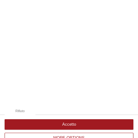
multimediali e immersivi, percorsi e
mappe tattili, quiet room, wayfinding e nu…
06 Agosto, 13:14
Edizioni provinciali
Catanzaro
Cosenza
Vibo Valentia
Reggio Calabria
Crotone
Rifiuto
Accetto
MORE OPTIONS