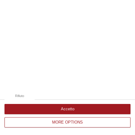
Edizioni provinciali
Catanzaro
Cosenza
Vibo Valentia
Reggio Calabria
Crotone
Rifiuto
Accetto
MORE OPTIONS
Corriere delle Calabria è una testata giornalistica di News&Com S.r.l
©2012-
-2026. Tutti i diritti riservati.