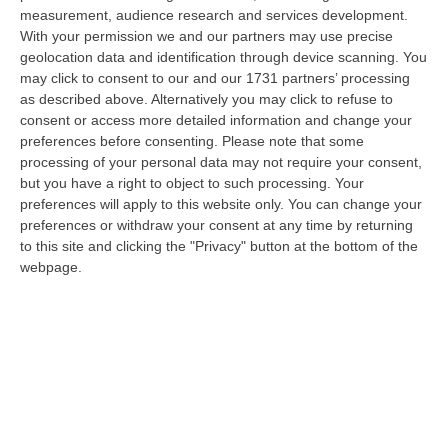
stato arrestato dai carabinieri a Cinquefrondi perché accusato del t…
measurement, audience research and services development.
With your permission we and our partners may use precise
05 Agosto, 22:07
geolocation data and identification through device scanning. You
may click to consent to our and our 1731 partners’ processing
Ciclovia Dei Parchi Della Calabria: Al Via La Messa In Sicurezza
as described above. Alternatively you may click to refuse to
Del Tratto Fabrizia – Serra San Bruno
consent or access more detailed information and change your
“SERRA SAN BRUNO Partono i lavori di riqualificazione e miglioramento
preferences before consenting.
Please note that some
della sicurezza lungo la Ciclovia dei Parchi della Calabria, concentra…
processing of your personal data may not require your consent,
05 Agosto, 21:56
but you have a right to object to such processing. Your
preferences will apply to this website only. You can change your
Tari, Senese: «Rendere Efficiente Il Sistema Per Ridurre I Costi
preferences or withdraw your consent at any time by returning
Per I Cittadini E Aumentare I Salari»
to this site and clicking the "Privacy" button at the bottom of the
webpage.
“CATANZARO A Lamezia Terme la Tari aumenta del 6,2% per le famiglie e
del 17% per le imprese; a Crotone del 6,9%; a Catanzaro dell’1,63%. A…
05 Agosto, 21:23
Delmastro, No All’acquisizione Delle Chat. Bagarre Alla Camera
“ROMA L’Aula della Camera, a scrutinio segreto, ha confermato quanto
già votato dalla Giunta delle autorizzazioni, non consentendo alla magi…
05 Agosto, 21:07