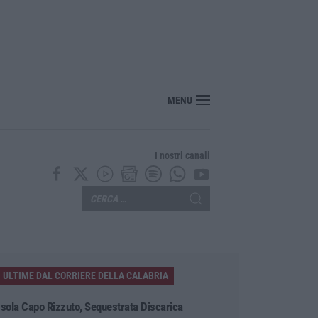
stretta” sui conti: più controlli, bilanci digitali e regole uniche per tutte le azie
MENU
I nostri canali
ULTIME DAL CORRIERE DELLA CALABRIA
Isola Capo Rizzuto, Sequestrata Discarica