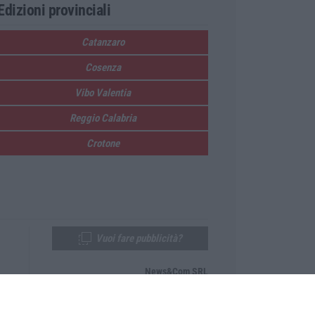
Edizioni provinciali
Catanzaro
Cosenza
Vibo Valentia
Reggio Calabria
Crotone
Vuoi fare pubblicità?
News&Com SRL
Telefono:
0968-53665