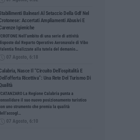
Stabilimenti Balneari Al Setaccio Della Gdf Nel
Crotonese: Accertati Ampliamenti Abusivi E
Carenze Igieniche
“CROTONE Nell’ambito di una serie di attività
disposte dal Reparto Operativo Aeronavale di Vibo
Valentia finalizzate alla tutela del demanio…
07 Agosto, 6:18
Calabria, Nasce Il “Circuito Dell’ospitalità E
Dell’offerta Ricettiva”: Una Rete Del Turismo Di
Qualità
“CATANZARO La Regione Calabria punta a
consolidare il suo nuovo posizionamento turistico
con uno strumento che premia la qualità
dell’accogl…
07 Agosto, 6:10