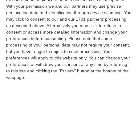
With your permission we and our partners may use precise
Ciclovia Dei Parchi Della Calabria: Al Via La Messa In Sicurezza
geolocation data and identification through device scanning. You
Del Tratto Fabrizia – Serra San Bruno
may click to consent to our and our 1731 partners’ processing
“SERRA SAN BRUNO Partono i lavori di riqualificazione e miglioramento
as described above. Alternatively you may click to refuse to
della sicurezza lungo la Ciclovia dei Parchi della Calabria, concentra…
consent or access more detailed information and change your
05 Agosto, 21:56
preferences before consenting.
Please note that some
processing of your personal data may not require your consent,
Tari, Senese: «Rendere Efficiente Il Sistema Per Ridurre I Costi
but you have a right to object to such processing. Your
preferences will apply to this website only. You can change your
Per I Cittadini E Aumentare I Salari»
preferences or withdraw your consent at any time by returning
“CATANZARO A Lamezia Terme la Tari aumenta del 6,2% per le famiglie e
to this site and clicking the "Privacy" button at the bottom of the
del 17% per le imprese; a Crotone del 6,9%; a Catanzaro dell’1,63%. A…
webpage.
05 Agosto, 21:23
Delmastro, No All’acquisizione Delle Chat. Bagarre Alla Camera
“ROMA L’Aula della Camera, a scrutinio segreto, ha confermato quanto
già votato dalla Giunta delle autorizzazioni, non consentendo alla magi…
05 Agosto, 21:07