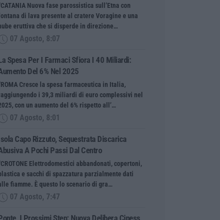
“CATANIA Nuova fase parossistica sull’Etna con
fontana di lava presente al cratere Voragine e una
nube eruttiva che si disperde in direzione…
07 Agosto, 8:07
La Spesa Per I Farmaci Sfiora I 40 Miliardi:
Aumento Del 6% Nel 2025
“ROMA Cresce la spesa farmaceutica in Italia,
raggiungendo i 39,3 miliardi di euro complessivi nel
2025, con un aumento del 6% rispetto all’…
07 Agosto, 8:01
Isola Capo Rizzuto, Sequestrata Discarica
Abusiva A Pochi Passi Dal Centro
“CROTONE Elettrodomestici abbandonati, copertoni,
plastica e sacchi di spazzatura parzialmente dati
alle fiamme. È questo lo scenario di gra…
07 Agosto, 7:47
Ponte, I Prossimi Step: Nuova Delibera Cipess