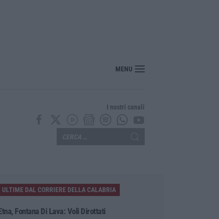
Rizzuto, sequestrata discarica abusiva a pochi passi dal centro
MENU
I nostri canali
ULTIME DAL CORRIERE DELLA CALABRIA
Etna, Fontana Di Lava: Voli Dirottati