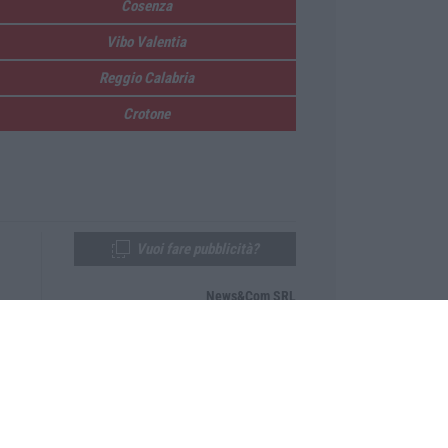
Cosenza
Vibo Valentia
Reggio Calabria
Crotone
Vuoi fare pubblicità?
News&Com SRL
Telefono:
0968-53665
Email:
newsandcom@gmail.com