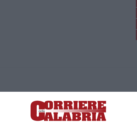
ica di News&Com S.r.l ©2012-
-2026. Tutti i diritti riservati.
ia, Lamezia Terme (CZ)
irettore responsabile Paola Militano |
Privacy