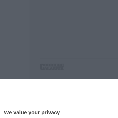
Corriere delle Calabria è una testata giornalist
P.IVA. 03199620794, Via del mare 6/G, S.Eufem
Iscrizione tribunale di Lamezia Terme 5/2011 - D
Effettua una ricerca sul Corriere delle Calabria
We value your privacy