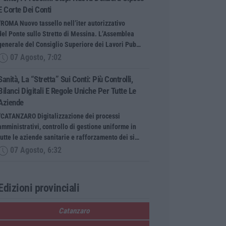
E Corte Dei Conti
“ROMA Nuovo tassello nell’iter autorizzativo
del Ponte sullo Stretto di Messina. L’Assemblea
generale del Consiglio Superiore dei Lavori Pub…
07 Agosto, 7:02
Sanità, La “stretta” Sui Conti: Più Controlli,
Bilanci Digitali E Regole Uniche Per Tutte Le
Aziende
“CATANZARO Digitalizzazione dei processi
amministrativi, controllo di gestione uniforme in
tutte le aziende sanitarie e rafforzamento dei si…
07 Agosto, 6:32
Edizioni provinciali
Catanzaro