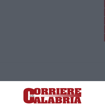
ica di News&Com S.r.l ©2012-
-2026. Tutti i diritti riservati.
ia, Lamezia Terme (CZ)
irettore responsabile Paola Militano |
Privacy