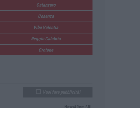
Catanzaro
Cosenza
Vibo Valentia
Reggio Calabria
Crotone
Vuoi fare pubblicità?
News&Com SRL
Telefono:
0968-53665
Email:
newsandcom@gmail.com