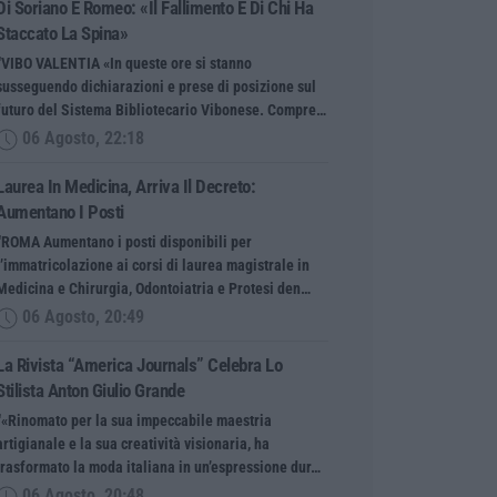
Di Soriano E Romeo: «Il Fallimento È Di Chi Ha
Staccato La Spina»
“VIBO VALENTIA «In queste ore si stanno
susseguendo dichiarazioni e prese di posizione sul
futuro del Sistema Bibliotecario Vibonese. Compre…
06 Agosto, 22:18
Laurea In Medicina, Arriva Il Decreto:
Aumentano I Posti
“ROMA Aumentano i posti disponibili per
l’immatricolazione ai corsi di laurea magistrale in
Medicina e Chirurgia, Odontoiatria e Protesi den…
06 Agosto, 20:49
La Rivista “America Journals” Celebra Lo
Stilista Anton Giulio Grande
“«Rinomato per la sua impeccabile maestria
artigianale e la sua creatività visionaria, ha
trasformato la moda italiana in un’espressione dur…
06 Agosto, 20:48