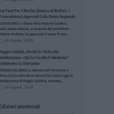
Dai Piani Per Il Rischio Sismico Al Welfare, I
Provvedimenti Approvati Dalla Giunta Regionale
“CATANZARO La Giunta della Regione Calabria,
nella seduta odierna, su proposta del presidente
Roberto Occhiuto, ha approvato il nuovo Protoc…
06 Agosto, 20:03
Reggio Calabria, Bernini In Visita Alla
Mediterranea: «Qui La Facoltà Di Medicina?
Valuteremo La Domanda»
“REGGIO CALABRIA La ministra dell’Università e
della ricerca Anna Maria Bernini ha visitato oggi la
Mediterranea di Reggio Calabria, accompa…
06 Agosto, 19:49
Edizioni provinciali