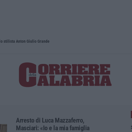
lo stilista Anton Giulio Grande
Dai Piani p
Arresto di Luca Mazzaferro,
Masciari: «Io e la mia famiglia