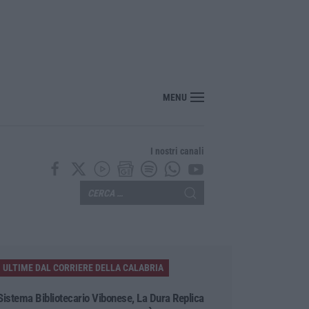
er il rischio sismico al welfare, i provvedimenti approvati dalla Giunta regional
MENU
I nostri canali
ULTIME DAL CORRIERE DELLA CALABRIA
Sistema Bibliotecario Vibonese, La Dura Replica