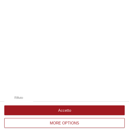
06 Agosto, 20:49
Edizioni provinciali
Catanzaro
Cosenza
Vibo Valentia
Reggio Calabria
Crotone
Rifiuto
Accetto
MORE OPTIONS