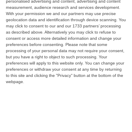
demanio…
personalised advertising and content, advertising and content
measurement, audience research and services development.
07 Agosto, 6:18
With your permission we and our partners may use precise
geolocation data and identification through device scanning. You
Calabria, Nasce Il “Circuito Dell’ospitalità E Dell’offerta Ricettiva”:
may click to consent to our and our 1733 partners’ processing
Una Rete Del Turismo Di Qualità
as described above. Alternatively you may click to refuse to
“CATANZARO La Regione Calabria punta a consolidare il suo nuovo
consent or access more detailed information and change your
posizionamento turistico con uno strumento che premia la qualità
preferences before consenting.
Please note that some
dell’accogl…
processing of your personal data may not require your consent,
07 Agosto, 6:10
but you have a right to object to such processing. Your
preferences will apply to this website only. You can change your
Sistema Bibliotecario Vibonese, La Dura Replica Di Soriano E
preferences or withdraw your consent at any time by returning
Romeo: «Il Fallimento È Di Chi Ha Staccato La Spina»
to this site and clicking the "Privacy" button at the bottom of the
webpage.
“VIBO VALENTIA «In queste ore si stanno susseguendo dichiarazioni e
prese di posizione sul futuro del Sistema Bibliotecario Vibonese.
Compre…
06 Agosto, 22:18
Laurea In Medicina, Arriva Il Decreto: Aumentano I Posti
“ROMA Aumentano i posti disponibili per l’immatricolazione ai corsi di
laurea magistrale in Medicina e Chirurgia, Odontoiatria e Protesi den…