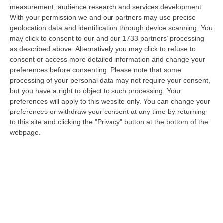
08 Agosto, 8:49
measurement, audience research and services development.
With your permission we and our partners may use precise
Regione Calabria, Buono Pasto A 8 Euro E Welfare Per I Pendolari:
geolocation data and identification through device scanning. You
Il CSA-Cisal Promuove Il Nuovo Contratto Integrativo
may click to consent to our and our 1733 partners’ processing
as described above. Alternatively you may click to refuse to
“Il CSA-Cisal esprime apprezzamento per la sottoscrizione del Contratto
consent or access more detailed information and change your
collettivo integrativo 2026 del personale del comparto della Regione…
preferences before consenting.
Please note that some
08 Agosto, 8:38
processing of your personal data may not require your consent,
but you have a right to object to such processing. Your
Esodo Estivo, Sabato Da Bollino Nero: Traffico Intenso Verso La
preferences will apply to this website only. You can change your
Calabria
preferences or withdraw your consent at any time by returning
“È la giornata più difficile del secondo grande weekend dell’esodo estivo.
to this site and clicking the "Privacy" button at the bottom of the
Sabato 8 agosto è da bollino nero sulle strade italiane, con il p…
webpage.
08 Agosto, 7:45
Tragico Incidente Sulla Statale 106 A Pietragrande, Un Morto E Tre
Feriti
“Grave incidente stradale sulla Statale 106, nei pressi dello svincolo per
Pietragrande, nel Catanzarese. Nel violento impatto, che ha coinv…
08 Agosto, 7:13