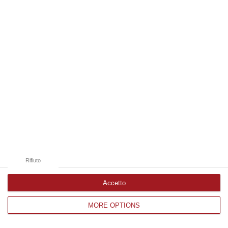
Edizioni provinciali
Catanzaro
Cosenza
Vibo Valentia
Reggio Calabria
Crotone
Rifiuto
Accetto
MORE OPTIONS
Corriere delle Calabria è una testata giornalistica di News&Com S.r.l
©2012-
-2026. Tutti i diritti riservati.