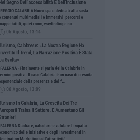
Nel Segno Dell’accessibilità E Dell’inclusione
“REGGIO CALABRIA Nuovi spazi dedicati alla sosta
e contenuti multimediali e immersivi, percorsi e
mappe tattili, quiet room, wayfinding e nu…
06 Agosto, 13:14
Turismo, Calabrese: «La Nostra Regione Ha
Invertito Il Trend, La Narrazione Positiva È Stata
La Svolta»
“FALERNA «Finalmente si parla della Calabria in
termini positivi. Il caso Calabria è un caso di crescita
esponenziale della presenza e dei f…
06 Agosto, 13:09
Turismo In Calabria, La Crescita Dei Tre
Aeroporti Traina Il Settore. E Aumentano Gli
Stranieri
“FALERNA Studiare, calcolare e valutare l’impatto
economico delle iniziative e degli investimenti in
Destination Marketing sull’attrattività…