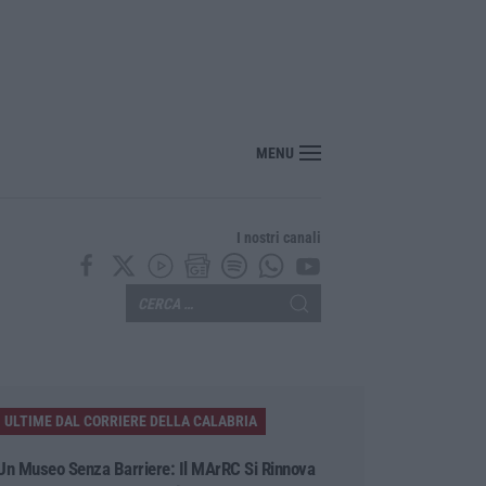
Calabria, la crescita dei tre aeroporti traina il settore. E aumentano gli stranier
MENU
I nostri canali
ULTIME DAL CORRIERE DELLA CALABRIA
Un Museo Senza Barriere: Il MArRC Si Rinnova