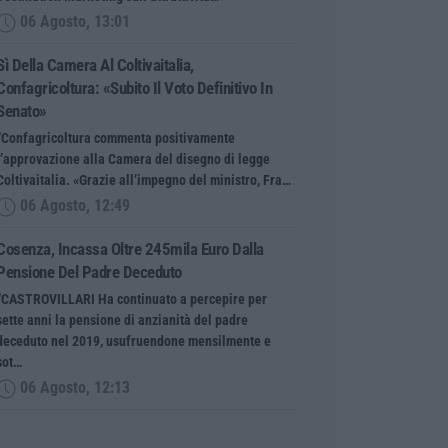
06 Agosto, 13:01
Sì Della Camera Al Coltivaitalia,
Confagricoltura: «Subito Il Voto Definitivo In
Senato»
“Confagricoltura commenta positivamente
l’approvazione alla Camera del disegno di legge
Coltivaitalia. «Grazie all’impegno del ministro, Fra…
06 Agosto, 12:49
Cosenza, Incassa Oltre 245mila Euro Dalla
Pensione Del Padre Deceduto
“CASTROVILLARI Ha continuato a percepire per
sette anni la pensione di anzianità del padre
deceduto nel 2019, usufruendone mensilmente e
sot…
06 Agosto, 12:13