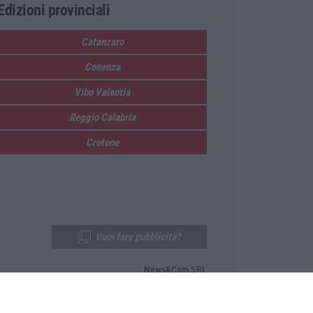
Edizioni provinciali
Catanzaro
Cosenza
Vibo Valentia
Reggio Calabria
Crotone
Vuoi fare pubblicità?
News&Com SRL
Telefono:
0968-53665