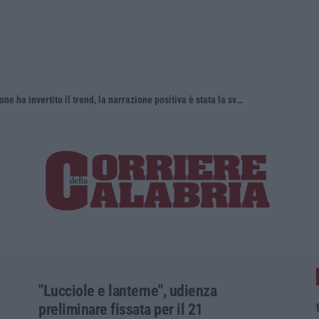
Turismo, Calabrese: «La nostra regione ha invertito il trend, la narrazione positiva è stata la svolta»
Turismo in 
"Lucciole e lanterne", udienza
preliminare fissata per il 21