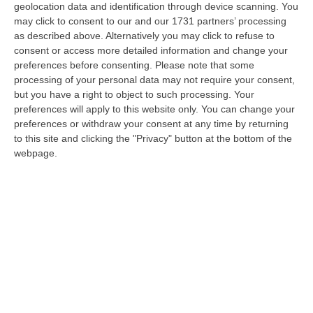
geolocation data and identification through device scanning. You
may click to consent to our and our 1731 partners’ processing
Cadono i domiciliari anche per Fedele
as described above. Alternatively you may click to refuse to
REGGIO CALABRIA Dopo il senatore Giovanni
consent or access more detailed information and change your
preferences before consenting.
Please note that some
Bilardi e l’ex assessore Nino De Gaetano,
processing of your personal data may not require your consent,
anche il responsabile dei Trasporti per la
but you have a right to object to such processing. Your
giunta Scopelliti Luig…
preferences will apply to this website only. You can change your
preferences or withdraw your consent at any time by returning
Pubblicato il: 30/01/16 – 11:09
to this site and clicking the "Privacy" button at the bottom of the
webpage.