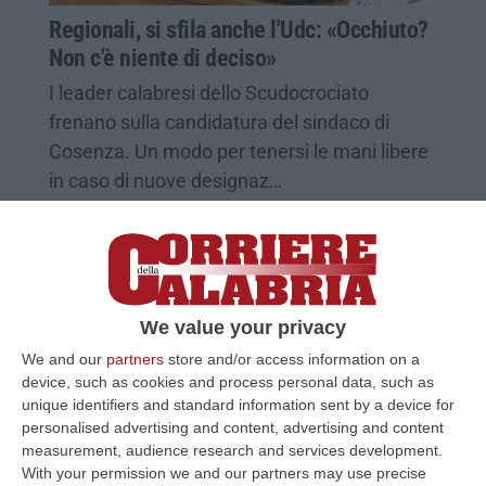
Regionali, si sfila anche l'Udc: «Occhiuto?
Non c'è niente di deciso»
I leader calabresi dello Scudocrociato
frenano sulla candidatura del sindaco di
Cosenza. Un modo per tenersi le mani libere
in caso di nuove designaz…
Pubblicato il: 13/06/19 – 15:36
We value your privacy
We and our
partners
store and/or access information on a
device, such as cookies and process personal data, such as
unique identifiers and standard information sent by a device for
personalised advertising and content, advertising and content
measurement, audience research and services development.
With your permission we and our partners may use precise