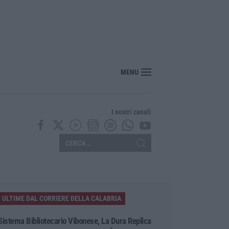
“America Journals” celebra lo stilista Anton Giulio Grande
MENU
I nostri canali
ULTIME DAL CORRIERE DELLA CALABRIA
Sistema Bibliotecario Vibonese, La Dura Replica