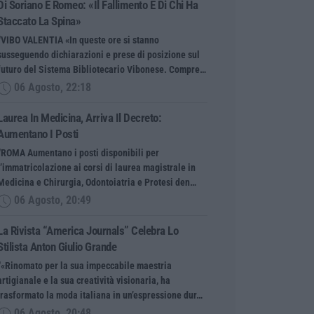
Di Soriano E Romeo: «Il Fallimento È Di Chi Ha
Staccato La Spina»
“VIBO VALENTIA «In queste ore si stanno
susseguendo dichiarazioni e prese di posizione sul
futuro del Sistema Bibliotecario Vibonese. Compre…
06 Agosto, 22:18
Laurea In Medicina, Arriva Il Decreto:
Aumentano I Posti
“ROMA Aumentano i posti disponibili per
l’immatricolazione ai corsi di laurea magistrale in
Medicina e Chirurgia, Odontoiatria e Protesi den…
06 Agosto, 20:49
La Rivista “America Journals” Celebra Lo
Stilista Anton Giulio Grande
“«Rinomato per la sua impeccabile maestria
artigianale e la sua creatività visionaria, ha
trasformato la moda italiana in un’espressione dur…
06 Agosto, 20:48