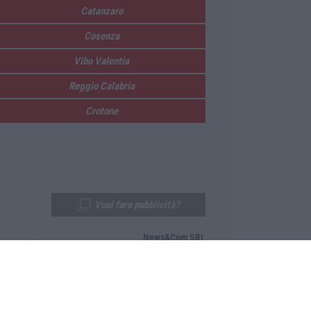
Catanzaro
Cosenza
Vibo Valentia
Reggio Calabria
Crotone
Vuoi fare pubblicità?
News&Com SRL
Telefono:
0968-53665
Email:
newsandcom@gmail.com