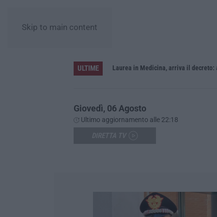
Skip to main content
ULTIME
Sistema bibliotecario vibonese, la dura replica di Soriano e Romeo: «Il fallimento è di chi ha staccato la spina»
Laurea in Medicina, arriva il decreto:
Giovedì, 06 Agosto
Ultimo aggiornamento alle 22:18
DIRETTA TV