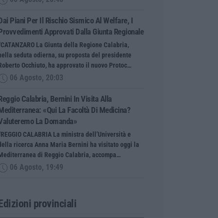
Dai Piani Per Il Rischio Sismico Al Welfare, I
Provvedimenti Approvati Dalla Giunta Regionale
“CATANZARO La Giunta della Regione Calabria,
nella seduta odierna, su proposta del presidente
Roberto Occhiuto, ha approvato il nuovo Protoc…
06 Agosto, 20:03
Reggio Calabria, Bernini In Visita Alla
Mediterranea: «Qui La Facoltà Di Medicina?
Valuteremo La Domanda»
“REGGIO CALABRIA La ministra dell’Università e
della ricerca Anna Maria Bernini ha visitato oggi la
Mediterranea di Reggio Calabria, accompa…
06 Agosto, 19:49
Edizioni provinciali