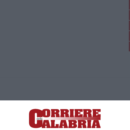
ica di News&Com S.r.l ©2012-
-2026. Tutti i diritti riservati.
ia, Lamezia Terme (CZ)
irettore responsabile Paola Militano |
Privacy