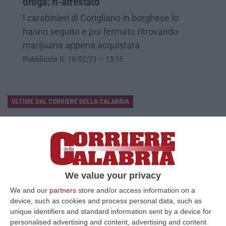
droga: ri-arrestato
I carabinieri di Corigliano in borghese lo
hanno seguito e poi fermato ritrovando
marijuana appena acquistata
Pubblicato il: 10/02/21 – 13:15
ULTIME DAL CORRIERE DELLA CALABRIA
Discussione Sulla Proposta Di Legge Regionale Sugli Idonei Della
Pa In Calabria
“Riceviamo e pubblichiamo Noi idonei del Concorso per 54 posti della
Regione Calabria siamo tra i potenziali beneficiari della proposta d…
07 Agosto, 22:35
We value your privacy
We and our
partners
store and/or access information on a
Basilica Dell’Immacolata Concezione Di Catanzaro, Ferro:
device, such as cookies and process personal data, such as
«finanziamento Da 800 Milioni Di Euro»
unique identifiers and standard information sent by a device for
“CATANZARO «Con un importante finanziamento di 800 mila euro, si potrà
personalised advertising and content, advertising and content