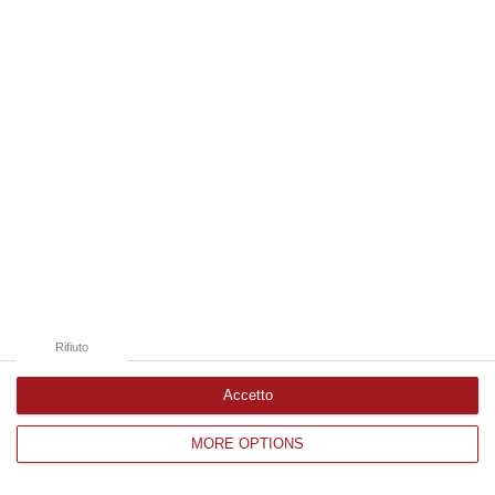
Edizioni provinciali
Catanzaro
Cosenza
Vibo Valentia
Reggio Calabria
Crotone
Rifiuto
Accetto
MORE OPTIONS
Corriere delle Calabria è una testata giornalistica di News&Com S.r.l
©2012-
-2026. Tutti i diritti riservati.