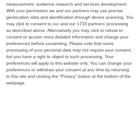
dare avvio agli attesi lavori di ristrutturazione della Basilica dell…
measurement, audience research and services development.
07 Agosto, 22:02
With your permission we and our partners may use precise
geolocation data and identification through device scanning. You
Renzi: «Conte? Sarebbe Delittuoso Vannaccizzare La Coalizione»
may click to consent to our and our 1733 partners’ processing
as described above. Alternatively you may click to refuse to
“ROMA «Conte sta giocando la sua partita, vedremo se le primarie si
consent or access more detailed information and change your
faranno, quando e con che formato, se a due Conte-Schlein o se ci
preferences before consenting.
Please note that some
sarann…
processing of your personal data may not require your consent,
07 Agosto, 21:35
but you have a right to object to such processing. Your
preferences will apply to this website only. You can change your
Meteo, Altri 10 Giorni Di Caldo Estremo
preferences or withdraw your consent at any time by returning
“ROMA La tregua varrà fino a domani: dopo il record di ieri con il bollino
to this site and clicking the "Privacy" button at the bottom of the
rosso per tutte le 27 città monitorate e oggi con 26 allerte mass…
webpage.
07 Agosto, 20:33
Torna In Calabria: OSM Cerca Professionisti Calabresi Che Vivono
Al Nord E Che Hanno Voglia Di Rientrare Nella Terra Di Origine
“Se per anni lasciare la Calabria è stata una scelta quasi obbligata oggi è
possibile fare un’inversione di marcia grazie ad OSM Centro Cala…
07 Agosto, 20:24