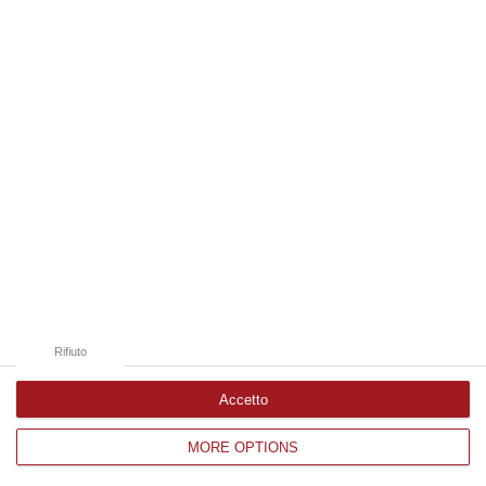
Edizioni provinciali
Catanzaro
Cosenza
Vibo Valentia
Reggio Calabria
Crotone
Rifiuto
Accetto
MORE OPTIONS
Corriere delle Calabria è una testata giornalistica di News&Com S.r.l