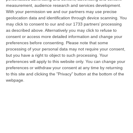
09 Agosto, 7:55
measurement, audience research and services development.
With your permission we and our partners may use precise
Il Killer Nascosto Nel Buio E La «condanna A Morte» Decisa Dalla
geolocation data and identification through device scanning. You
Cosca Scalise. Dieci Anni Fa L’omicidio Pagliuso
may click to consent to our and our 1733 partners’ processing
“LAMEZIA TERME Un foro nella recinzione, un uomo nascosto nel buio e
as described above. Alternatively you may click to refuse to
tre colpi esplosi in appena due secondi. Francesco Pagliuso non ebbe
consent or access more detailed information and change your
ne…
preferences before consenting.
Please note that some
processing of your personal data may not require your consent,
09 Agosto, 7:00
but you have a right to object to such processing. Your
preferences will apply to this website only. You can change your
All’asta Il Pallone Della “mano Di Dio” Di Maradona
preferences or withdraw your consent at any time by returning
“ROMA Il pallone con cui Diego Maradona segnò durante la storica
to this site and clicking the "Privacy" button at the bottom of the
vittoria dell’Argentina sull’Inghilterra ai Mondiali del 1986 potrebbe
webpage.
esse…
08 Agosto, 23:28
Milano, Vannacci Candida Il Generale Burgio
“ROMA “La sfida delle grandi città correremo in tutte le grandi città
Milano, Bologna, Roma e Napoli. Ci presenteremo come Futuro
nazionale…
08 Agosto, 22:19