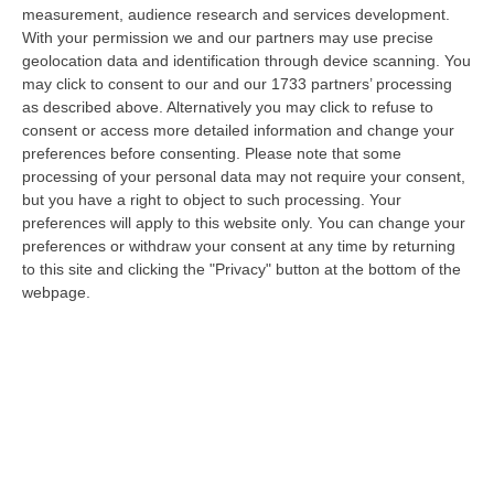
dare avvio agli attesi lavori di ristrutturazione della Basilica dell…
measurement, audience research and services development.
07 Agosto, 22:02
With your permission we and our partners may use precise
geolocation data and identification through device scanning. You
Renzi: «Conte? Sarebbe Delittuoso Vannaccizzare La Coalizione»
may click to consent to our and our 1733 partners’ processing
as described above. Alternatively you may click to refuse to
“ROMA «Conte sta giocando la sua partita, vedremo se le primarie si
consent or access more detailed information and change your
faranno, quando e con che formato, se a due Conte-Schlein o se ci
preferences before consenting.
Please note that some
sarann…
processing of your personal data may not require your consent,
07 Agosto, 21:35
but you have a right to object to such processing. Your
preferences will apply to this website only. You can change your
Meteo, Altri 10 Giorni Di Caldo Estremo
preferences or withdraw your consent at any time by returning
“ROMA La tregua varrà fino a domani: dopo il record di ieri con il bollino
to this site and clicking the "Privacy" button at the bottom of the
rosso per tutte le 27 città monitorate e oggi con 26 allerte mass…
webpage.
07 Agosto, 20:33
Torna In Calabria: OSM Cerca Professionisti Calabresi Che Vivono
Al Nord E Che Hanno Voglia Di Rientrare Nella Terra Di Origine
“Se per anni lasciare la Calabria è stata una scelta quasi obbligata oggi è
possibile fare un’inversione di marcia grazie ad OSM Centro Cala…
07 Agosto, 20:24