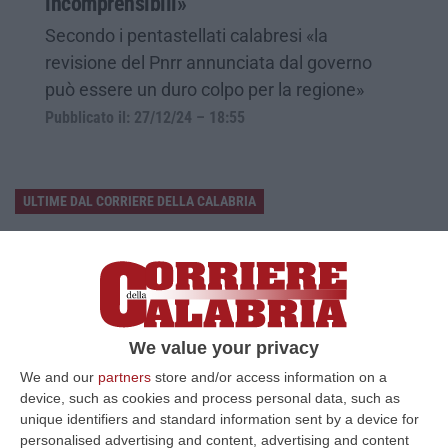
incomprensibili»
Secondo i pentastellati calabresi «la
revisione del Pnrr annunciata dal governo
può essere un duro colpo per la regione»
Pubblicato il: 27/12/24 – 18:55
ULTIME DAL CORRIERE DELLA CALABRIA
Discussione Sulla Proposta Di Legge Regionale Sugli Idonei Della
Pa In Calabria
“Riceviamo e pubblichiamo Noi idonei del Concorso per 54 posti della
Regione Calabria siamo tra i potenziali beneficiari della proposta d…
07 Agosto, 22:35
We value your privacy
We and our
partners
store and/or access information on a
Basilica Dell’Immacolata Concezione Di Catanzaro, Ferro:
device, such as cookies and process personal data, such as
«finanziamento Da 800 Milioni Di Euro»
unique identifiers and standard information sent by a device for
“CATANZARO «Con un importante finanziamento di 800 mila euro, si potrà
personalised advertising and content, advertising and content