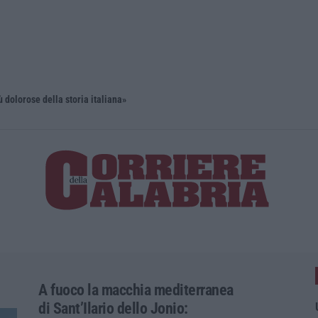
ù dolorose della storia italiana»
A fuoco la macchia mediterranea
di Sant’Ilario dello Jonio: