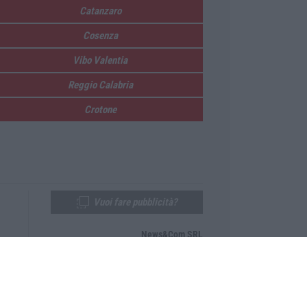
Catanzaro
Cosenza
Vibo Valentia
Reggio Calabria
Crotone
Vuoi fare pubblicità?
News&Com SRL
Telefono:
0968-53665
Email:
newsandcom@gmail.com