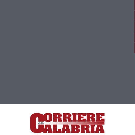
ica di News&Com S.r.l ©2012-
-2026. Tutti i diritti riservati.
ia, Lamezia Terme (CZ)
irettore responsabile Paola Militano |
Privacy