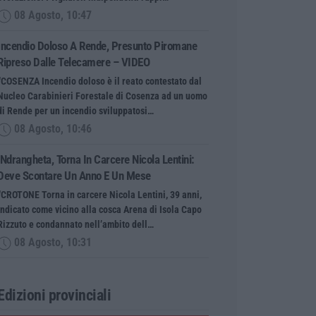
08 Agosto, 10:47
Incendio Doloso A Rende, Presunto Piromane
Ripreso Dalle Telecamere – VIDEO
“COSENZA Incendio doloso è il reato contestato dal
Nucleo Carabinieri Forestale di Cosenza ad un uomo
di Rende per un incendio sviluppatosi…
08 Agosto, 10:46
’Ndrangheta, Torna In Carcere Nicola Lentini:
Deve Scontare Un Anno E Un Mese
“CROTONE Torna in carcere Nicola Lentini, 39 anni,
indicato come vicino alla cosca Arena di Isola Capo
Rizzuto e condannato nell’ambito dell…
08 Agosto, 10:31
Edizioni provinciali