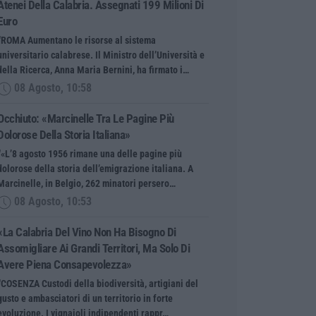
Atenei Della Calabria. Assegnati 199 Milioni Di
Euro
“ROMA Aumentano le risorse al sistema
universitario calabrese. Il Ministro dell’Università e
della Ricerca, Anna Maria Bernini, ha firmato i…
08 Agosto, 10:58
Occhiuto: «Marcinelle Tra Le Pagine Più
Dolorose Della Storia Italiana»
“«L’8 agosto 1956 rimane una delle pagine più
dolorose della storia dell’emigrazione italiana. A
Marcinelle, in Belgio, 262 minatori persero…
08 Agosto, 10:53
«La Calabria Del Vino Non Ha Bisogno Di
Assomigliare Ai Grandi Territori, Ma Solo Di
Avere Piena Consapevolezza»
“COSENZA Custodi della biodiversità, artigiani del
gusto e ambasciatori di un territorio in forte
evoluzione. I vignaioli indipendenti rappr…