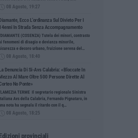
08 Agosto, 19:27
Diamante, Ecco L’ordinanza Sul Divieto Per I
14enni In Strada Senza Accompagnamento
“DIAMANTE (COSENZA) Tutela dei minori, contrasto
ai fenomeni di disagio e devianza minorile,
sicurezza e decoro urbano, fruizione serena del…
08 Agosto, 18:40
La Denuncia Di Si-Avs Calabria: «Bloccate In
Mezzo Al Mare Oltre 500 Persone Dirette Al
Corteo No Ponte»
“LAMEZIA TERME Il segretario regionale Sinistra
Italiana Avs della Calabria, Fernando Pignataro, in
una nota ha segnala il ritardo con il q…
08 Agosto, 18:25
Edizioni provinciali