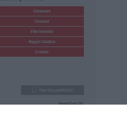
Catanzaro
Cosenza
Vibo Valentia
Reggio Calabria
Crotone
Vuoi fare pubblicità?
News&Com SRL
Telefono:
0968-53665
Email:
newsandcom@gmail.com