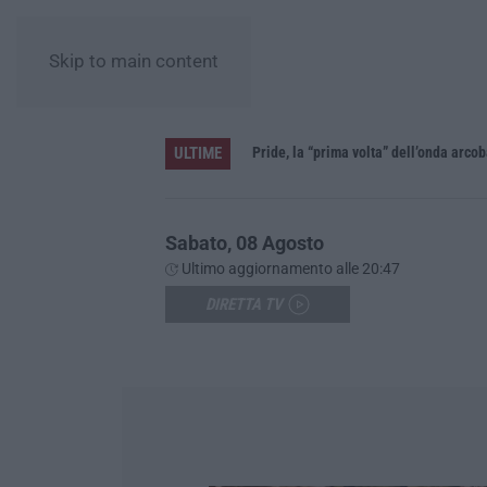
Skip to main content
ULTIME
Vinitaly and the City a Reggio: il grande abbraccio tra identità del territorio, storia e cultura – FOTO
Sabato, 08 Agosto
Ultimo aggiornamento alle 20:47
DIRETTA TV