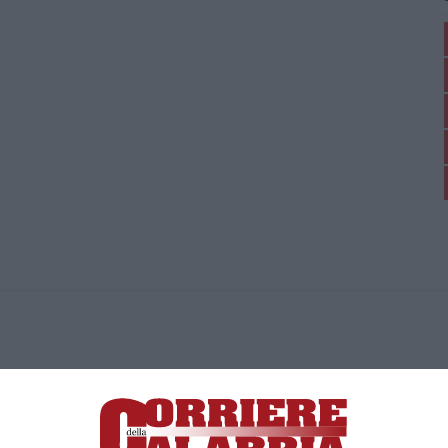
ica di News&Com S.r.l ©2012-
-2026. Tutti i diritti riservati.
ia, Lamezia Terme (CZ)
irettore responsabile Paola Militano |
Privacy