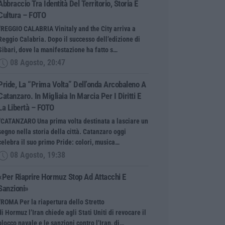
Abbraccio Tra Identità Del Territorio, Storia E
Cultura – FOTO
“REGGIO CALABRIA Vinitaly and the City arriva a
Reggio Calabria. Dopo il successo dell’edizione di
Sibari, dove la manifestazione ha fatto s…
08 Agosto, 20:47
Pride, La “prima Volta” Dell’onda Arcobaleno A
Catanzaro. In Migliaia In Marcia Per I Diritti E
La Libertà – FOTO
“CATANZARO Una prima volta destinata a lasciare un
segno nella storia della città. Catanzaro oggi
celebra il suo primo Pride: colori, musica…
08 Agosto, 19:38
«Per Riaprire Hormuz Stop Ad Attacchi E
Sanzioni»
“ROMA Per la riapertura dello Stretto
di Hormuz l’Iran chiede agli Stati Uniti di revocare il
blocco navale e le sanzioni contro l’Iran, di…