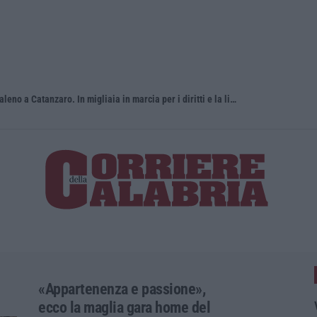
Pride, la “prima volta” dell’onda arcobaleno a Catanzaro. In migliaia in marcia per i diritti e la libertà – FOTO
«Per riapri
«Appartenenza e passione»,
ecco la maglia gara home del