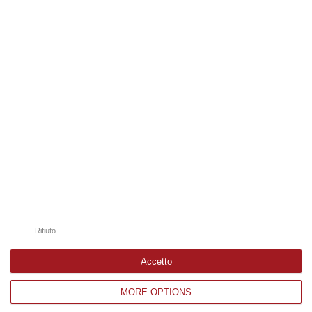
07 Agosto, 20:24
Edizioni provinciali
Catanzaro
Cosenza
Vibo Valentia
Reggio Calabria
Crotone
Rifiuto
Accetto
MORE OPTIONS
Corriere delle Calabria è una testata giornalistica di News&Com S.r.l