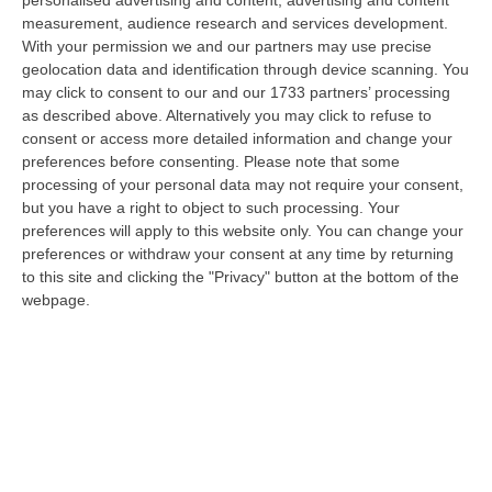
personalised advertising and content, advertising and content
“CATANZARO «Con un importante finanziamento di 800 mila euro, si potrà
measurement, audience research and services development.
dare avvio agli attesi lavori di ristrutturazione della Basilica dell…
With your permission we and our partners may use precise
07 Agosto, 22:02
geolocation data and identification through device scanning. You
may click to consent to our and our 1733 partners’ processing
Renzi: «Conte? Sarebbe Delittuoso Vannaccizzare La Coalizione»
as described above. Alternatively you may click to refuse to
consent or access more detailed information and change your
“ROMA «Conte sta giocando la sua partita, vedremo se le primarie si
preferences before consenting.
Please note that some
faranno, quando e con che formato, se a due Conte-Schlein o se ci
processing of your personal data may not require your consent,
sarann…
but you have a right to object to such processing. Your
07 Agosto, 21:35
preferences will apply to this website only. You can change your
preferences or withdraw your consent at any time by returning
Meteo, Altri 10 Giorni Di Caldo Estremo
to this site and clicking the "Privacy" button at the bottom of the
“ROMA La tregua varrà fino a domani: dopo il record di ieri con il bollino
webpage.
rosso per tutte le 27 città monitorate e oggi con 26 allerte mass…
07 Agosto, 20:33
Torna In Calabria: OSM Cerca Professionisti Calabresi Che Vivono
Al Nord E Che Hanno Voglia Di Rientrare Nella Terra Di Origine
“Se per anni lasciare la Calabria è stata una scelta quasi obbligata oggi è
possibile fare un’inversione di marcia grazie ad OSM Centro Cala…